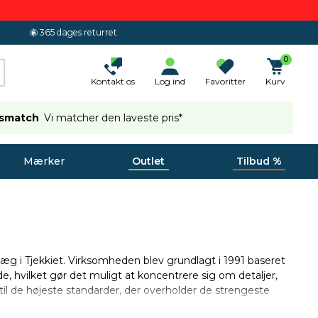
365 dages returret
0
Kontakt os
Log ind
Favoritter
Kurv
ismatch
Vi matcher den laveste pris*
Mærker
Outlet
Tilbud %
anlæg i Tjekkiet. Virksomheden blev grundlagt i 1991 baseret
, hvilket gør det muligt at koncentrere sig om detaljer,
til de højeste standarder, der overholder de strengeste