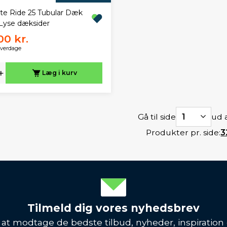
ite Ride 25 Tubular Dæk
 Lyse dæksider
00 kr.
hverdage
+
Læg i kurv
Gå til side
1
ud a
Produkter pr. side:
3
Tilmeld dig vores nyhedsbrev
l at modtage de bedste tilbud, nyheder, inspiration