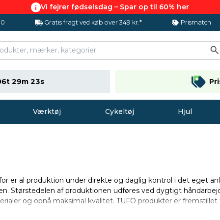
Vi fejrer fødselsdag – Spar op til 60% her
.0
Gratis fragt ved køb over 349 kr.*
Prismatch
06t 29m 22s
Pr
Værktøj
Cykeltøj
Hjul
rfor er al produktion under direkte og daglig kontrol i det eget 
. Størstedelen af ​​produktionen udføres ved dygtigt håndarbejde
rialer og opnå maksimal kvalitet. TUFO produkter er fremstillet 