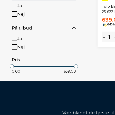
Ja
Tufo El
25-622
Nej
639,
6-10 
På tilbud
-
Ja
Nej
Pris
0.00
639.00
Vær blandt de første ti