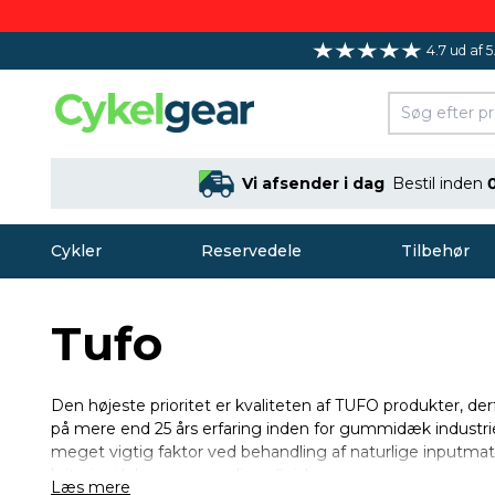
4.7 ud af 5
Vi afsender i dag
Bestil inden
Cykler
Reservedele
Tilbehør
Tufo
Den højeste prioritet er kvaliteten af ​​TUFO produkter, de
på mere end 25 års erfaring inden for gummidæk industrien
meget vigtig faktor ved behandling af naturlige inputmate
kriterier i løbene om podium finish.
Læs mere