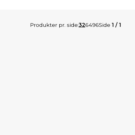
Produkter pr. side:
32
64
96
Side
1 / 1