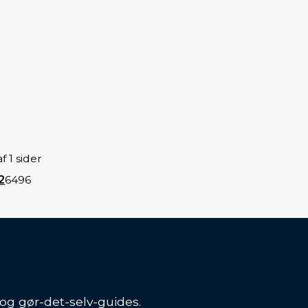
f 1 sider
2
64
96
 og gør-det-selv-guides.