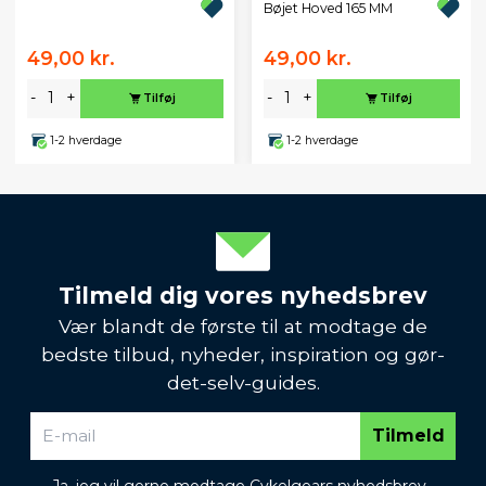
Bøjet Hoved 165 MM
49,00 kr.
49,00 kr.
-
+
-
+
Tilføj
Tilføj
1-2 hverdage
1-2 hverdage
Tilmeld dig vores nyhedsbrev
Vær blandt de første til at modtage de
bedste tilbud, nyheder, inspiration og gør-
det-selv-guides.
Tilmeld
Ja, jeg vil gerne modtage Cykelgears nyhedsbrev.