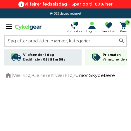
Vi fejrer fødselsdag – Spar op til 60% her
365 dages returret
0
Kontakt os
Log ind
Favoritter
Kurv
Søg efter produkter, mærker, kategorier
Vi afsender i dag
Prismatch
Bestil inden
05t 51m 58s
Vi matcher den lav
Værktøj
Generelt værktøj
Unior Skydelære
Home