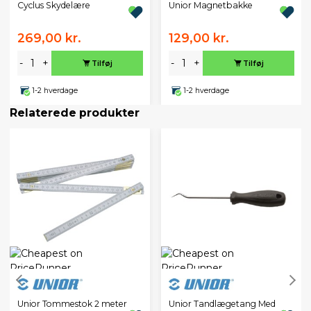
Cyclus Skydelære
Unior Magnetbakke
269,00 kr.
129,00 kr.
-
+
-
+
Tilføj
Tilføj
1-2 hverdage
1-2 hverdage
Relaterede produkter
Unior Tommestok 2 meter
Unior Tandlægetang Med