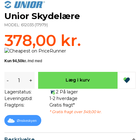
Unior Skydelære
MODEL:
612035
(
17979
)
378,00 kr.
-
+
Læg i kurv
Lagerstatus:
2 På lager
Leveringstid:
1-2 hverdage
Fragtpris:
Gratis fragt*
* Gratis fragt over 349,00 kr.
Ønskeskyen
Beskrivelse