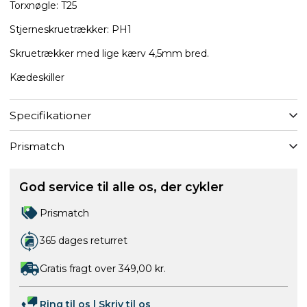
Torxnøgle: T25
Stjerneskruetrækker: PH1
Skruetrækker med lige kærv 4,5mm bred.
Kædeskiller
Specifikationer
Prismatch
God service til alle os, der cykler
Prismatch
365 dages returret
Gratis fragt over 349,00 kr.
Ring til os
|
Skriv til os