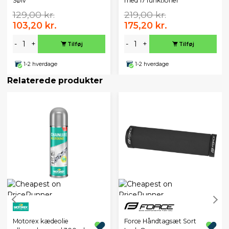
Sølv
med 17 funktioner
129,00 kr.
219,00 kr.
103,20 kr.
175,20 kr.
-
+
-
+
Tilføj
Tilføj
1-2 hverdage
1-2 hverdage
Relaterede produkter
Motorex kædeolie
Force Håndtagsæt Sort