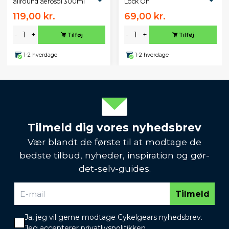
allround aerosol 300ml
Lock On
119,00 kr.
69,00 kr.
-
+
-
+
Tilføj
Tilføj
1-2 hverdage
1-2 hverdage
Tilmeld dig vores nyhedsbrev
Vær blandt de første til at modtage de
bedste tilbud, nyheder, inspiration og gør-
det-selv-guides.
Tilmeld
Ja, jeg vil gerne modtage Cykelgears nyhedsbrev.
Jeg accepterer
privatlivspolitikken
.