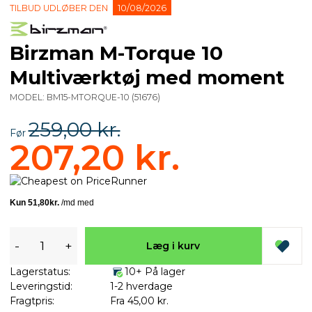
TILBUD UDLØBER DEN
10/08/2026
Birzman M-Torque 10
Multiværktøj med moment
MODEL:
BM15-MTORQUE-10
(
51676
)
259,00 kr.
Før
207,20 kr.
-
+
Læg i kurv
Lagerstatus:
10+ På lager
Leveringstid:
1-2 hverdage
Fragtpris:
Fra 45,00 kr.