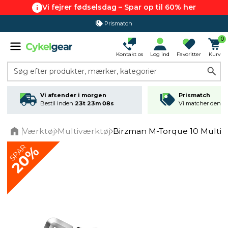
Vi fejrer fødselsdag – Spar op til 60% her
Prismatch
365 dages returret
0
Kontakt os
Log ind
Favoritter
Kurv
Søg efter produkter, mærker, kategorier
Vi afsender i morgen
Prismatch
Bestil inden
23t 23m 08s
Vi matcher den lav
Værktøj
Multiværktøj
Birzman M-Torque 10 Mult
Home
SPAR
20%