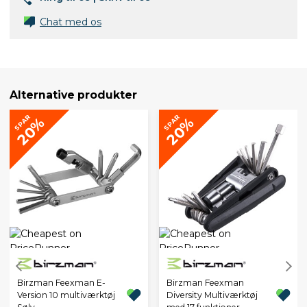
Chat med os
Alternative produkter
SPAR
SPAR
20%
20%
Birzman Feexman E-
Birzman Feexman
Version 10 multiværktøj
Diversity Multiværktøj