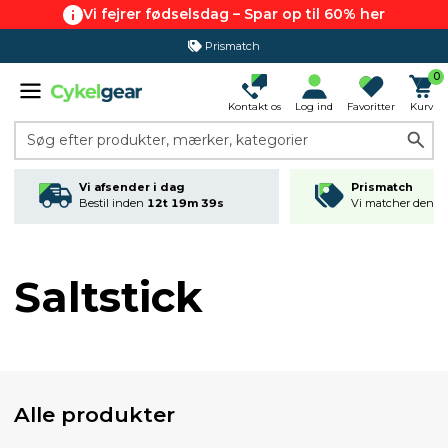
Vi fejrer fødselsdag – Spar op til 60% her
Prismatch
0
Kontakt os
Log ind
Favoritter
Kurv
Søg efter produkter, mærker, kategorier
Vi afsender i dag
Prismatch
Bestil inden
12t 19m 39s
Vi matcher den lav
Saltstick
Alle produkter