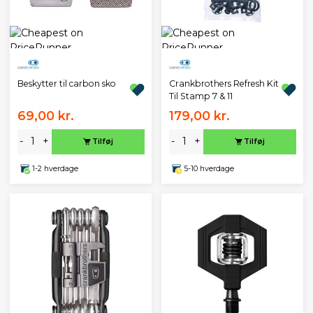
Beskytter til carbon sko
Crankbrothers Refresh Kit
Til Stamp 7 & 11
69,00 kr.
179,00 kr.
-
+
-
+
Tilføj
Tilføj
1-2 hverdage
5-10 hverdage