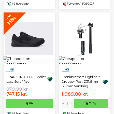
1-2 hverdage
Forventet 15/02/2027
SPAR
15%
40
CRANKBROTHERS Mallet
Crankbrothers Highline 7
Lace Sort / Rød
Dropper Post Ø31,6 mm
170mm Vandring
879,00 kr.
747,15 kr.
1.989,00 kr.
-
+
Vis
Tilføj
1-2 hverdage
1-2 hverdage