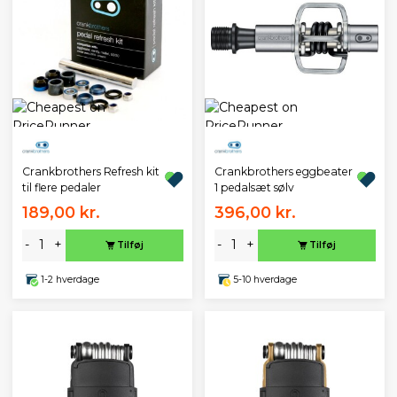
Crankbrothers Refresh kit
Crankbrothers eggbeater
til flere pedaler
1 pedalsæt sølv
189,00 kr.
396,00 kr.
-
+
-
+
Tilføj
Tilføj
1-2 hverdage
5-10 hverdage