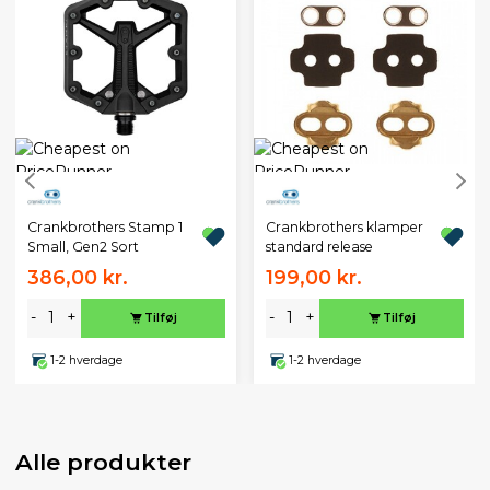
Crankbrothers Stamp 1
Crankbrothers klamper
Small, Gen2 Sort
standard release
386,00 kr.
199,00 kr.
-
+
-
+
Tilføj
Tilføj
1-2 hverdage
1-2 hverdage
Alle produkter