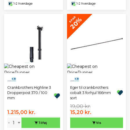
1-2 hverdage
1-2 hverdage
SPAR
20%
Crankbrothers Highline 3
Eger til crankbrothers
Dropperpost 370 / 100
cobalt 3 forhjul 166mm
mm
sort
19,00 kr.
1.215,00 kr.
15,20 kr.
-
+
Tilføj
Vis