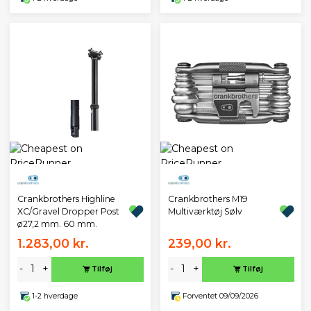
Crankbrothers Highline
Crankbrothers M19
XC/Gravel Dropper Post
Multiværktøj Sølv
ø27,2 mm. 60 mm.
1.283,00 kr.
239,00 kr.
-
+
-
+
Tilføj
Tilføj
1-2 hverdage
Forventet 09/09/2026