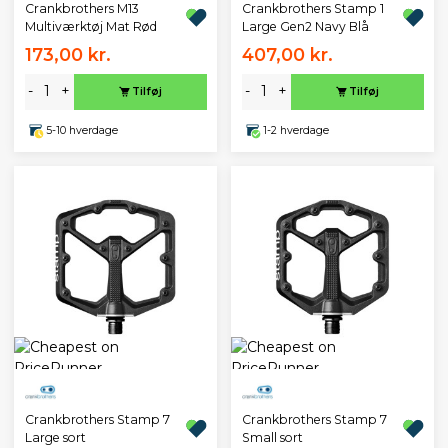
Crankbrothers M13
Crankbrothers Stamp 1
Multiværktøj Mat Rød
Large Gen2 Navy Blå
173,00 kr.
407,00 kr.
-
+
-
+
Tilføj
Tilføj
5-10 hverdage
1-2 hverdage
Crankbrothers Stamp 7
Crankbrothers Stamp 7
Large sort
Small sort