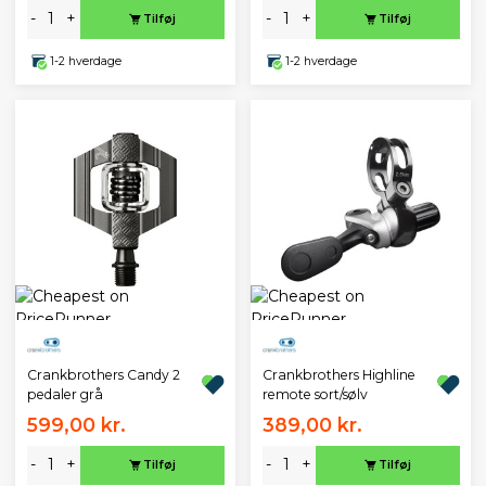
-
+
-
+
Tilføj
Tilføj
1-2 hverdage
1-2 hverdage
Crankbrothers Candy 2
Crankbrothers Highline
pedaler grå
remote sort/sølv
599,00 kr.
389,00 kr.
-
+
-
+
Tilføj
Tilføj