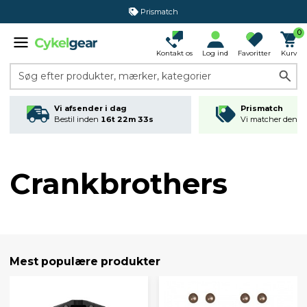
365 dages returret
0
Kontakt os
Log ind
Favoritter
Kurv
Søg efter produkter, mærker, kategorier
Vi afsender i dag
Prismatch
Bestil inden
16t 22m 33s
Vi matcher den lav
Crankbrothers
Mest populære produkter