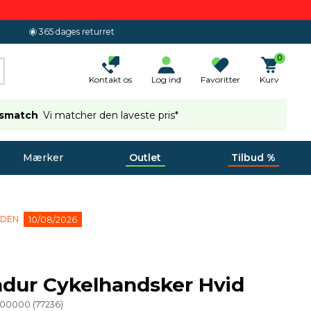
365 dages returret
0
Kontakt os
Log ind
Favoritter
Kurv
ismatch
Vi matcher den laveste pris*
Mærker
Outlet
Tilbud %
 DEN
10/08/2026
ndur Cykelhandsker Hvid
900000
(
77236
)