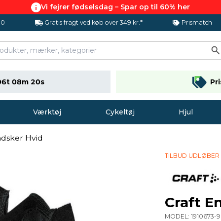
Vi fejrer fødselsdag – Spar op til 60% her
.0
Gratis fragt ved køb over 349 kr.*
Prismatch
06t 08m 20s
Pr
Værktøj
Cykeltøj
Hjul
ndsker Hvid
TILBUD UDLØBER
Craft E
MODEL:
1910673-