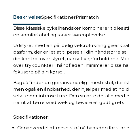
Beskrivelse
Specifikationer
Prismatch
Disse klassiske cykelhandsker kombinerer tidløs st
en komfortabel og sikker køreoplevelse.
Udstyret med en pålidelig velcrolukning giver Cr
pasform, der er let at tilpasse til din håndstørrel
din kontrol over styret, uanset vejrforholdene. Med
over trykpunkter i håndfladen, minimerer disse h
fokusere på din kørsel.
Bagpå finder du genanvendeligt mesh-stof, der ikk
men også en åndbarhed, der hjælper med at hold
selv under intense ture. Den smarte detalje med 
nemt at tørre sved væk og bevare et godt greb.
Specifikationer:
Genanvendeligt mesh-stof på bagsiden for stor e