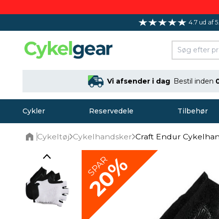
4.7 ud af 5
Vi afsender i dag
Bestil inden
Cykler
Reservedele
Tilbehør
Cykeltøj
Cykelhandsker
Craft Endur Cykelha
Home
20%
SPAR