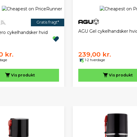
Gratis fragt*
AGU Gel cykelhandsker hvi
ero cykelhandsker hvid
0 kr.
239,00 kr.
rdage
1-2 hverdage
Vis
produkt
Vis
produkt