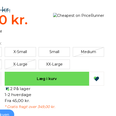
 kr.
0 kr.
:
X-Small
Small
Medium
X-Large
XX-Large
Læg i kurv
2 På lager
1-2 hverdage
Fra 45,00 kr.
* Gratis fragt over 349,00 kr.
kyen