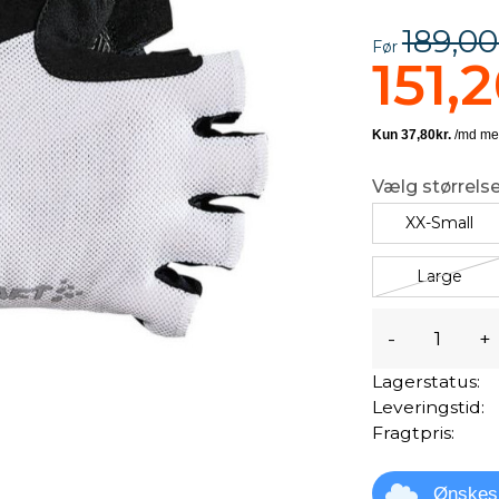
189,00
Før
151,2
Vælg størrelse
XX-Small
Large
-
+
Lagerstatus:
Leveringstid:
Fragtpris:
Ønskes