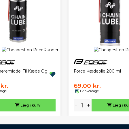
øremiddel Til Kæde Og
Force Kædeolie 200 ml
kr.
69,00 kr.
rdage
1-2 hverdage
-
+
Læg i kurv
Læg i ku