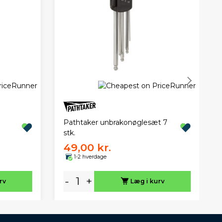
Pathtaker unbrakonøglesæt 7
stk.
49,00 kr.
1-2 hverdage
-
+
rv
Læg i kurv