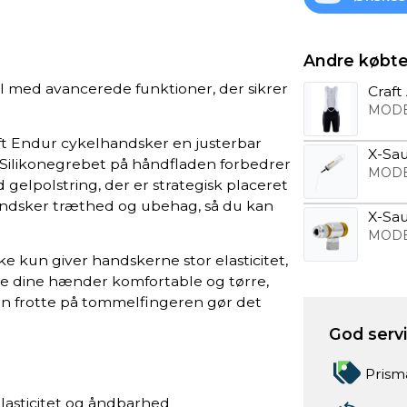
Andre købte
il med avancerede funktioner, der sikrer
Craft
MODE
aft Endur cykelhandsker en justerbar
X-Sau
se. Silikonegrebet på håndfladen forbedrer
MODE
 gelpolstring, der er strategisk placeret
andsker træthed og ubehag, så du kan
X-Sa
MODE
e kun giver handskerne stor elasticitet,
e dine hænder komfortable og tørre,
en frotte på tommelfingeren gør det
God servic
Prism
lasticitet og åndbarhed