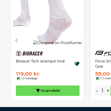
Bioracer Tech strømper hvid
Force Sm
Gear
119,00 kr.
59,00 
1-2 hverdage
1-2 hve
-
+
Vis
produkt