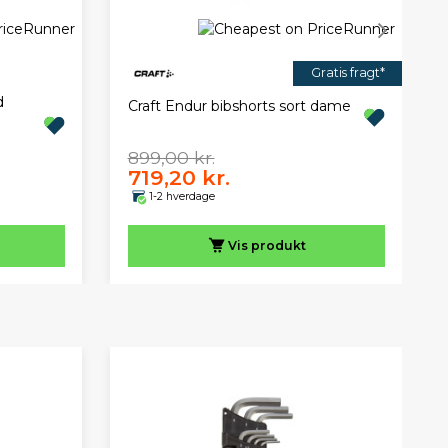
Gratis fragt*
d
Craft Endur bibshorts sort dame
899,00 kr.
719,20 kr.
1-2 hverdage
Vis
produkt