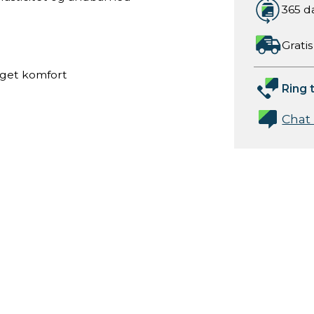
365 d
Gratis
øget komfort
Ring t
Chat