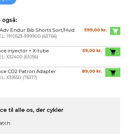
 også:
 Adv Endur Bib Shorts Sort/Hvid
599,00 kr.
L:
1910523-999900
(
63766
)
ce inyector + X-tube
59,00 kr.
L:
X32400
(
61056
)
uce CO2 Patron Adapter
89,00 kr.
L:
X39550
(
76317
)
e til alle os, der cykler
atch