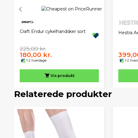
Craft Endur cykelhandsker sort
Hestra A
225,00 kr.
180,00 kr.
399,0
1-2 hverdage
1-2 hve
Vis
produkt
Relaterede produkter