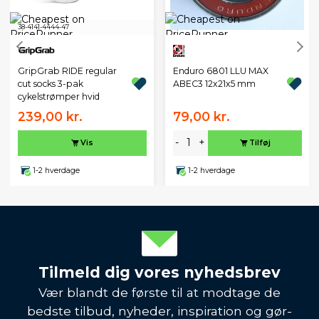
38-41
41-44
44-47
GripGrab RIDE regular
Enduro 6801 LLU MAX
cut socks 3-pak
ABEC3 12x21x5 mm
cykelstrømper hvid
239,00 kr.
79,00 kr.
-
+
Vis
Tilføj
1-2 hverdage
1-2 hverdage
Tilmeld dig vores nyhedsbrev
Vær blandt de første til at modtage de
bedste tilbud, nyheder, inspiration og gør-