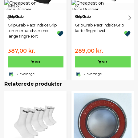
S
M
XL
XXL
XXL
GripGrab Pacr IndsideGrip
GripGrab Pacr IndsideGrip
sommerhandsker med
korte fingre hvid
lange fingre sort
387,00 kr.
289,00 kr.
Vis
Vis
1-2 hverdage
1-2 hverdage
Relaterede produkter