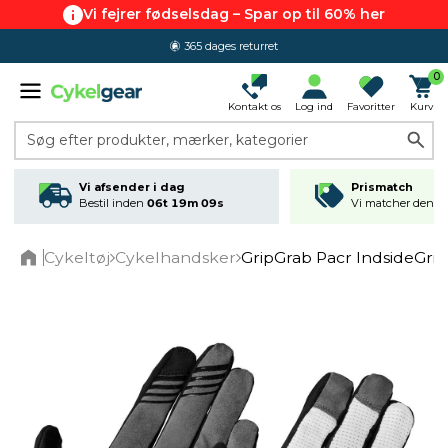
Vi fejrer fødselsdag – Spar op til 60% her
365 dages returret
0
Kontakt os
Log ind
Favoritter
Kurv
Søg efter produkter, mærker, kategorier
Vi afsender i dag
Prismatch
Bestil inden
06t 19m 08s
Vi matcher den lav
Cykeltøj
Cykelhandsker
GripGrab Pacr IndsideGr
Home