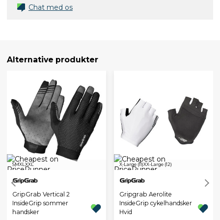
Chat med os
Alternative produkter
S
M
XL
XXL
X-Large (11)
XX-Large (12)
GripGrab Vertical 2
Gripgrab Aerolite
InsideGrip sommer
InsideGrip cykelhandsker
handsker
Hvid