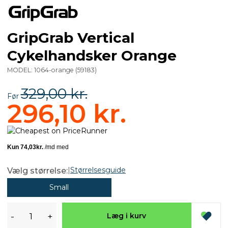
GripGrab Vertical
Cykelhandsker Orange
MODEL:
1064-orange
(
59183
)
329,00 kr.
Før
296,10 kr.
|
Størrelsesguide
Vælg størrelse:
Small
-
+
Læg i kurv