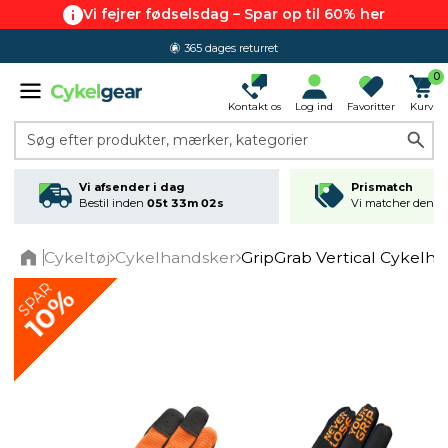
Vi fejrer fødselsdag – Spar op til 60% her
365 dages returret
0
Kontakt os
Log ind
Favoritter
Kurv
Søg efter produkter, mærker, kategorier
Vi afsender i dag
Prismatch
Bestil inden
05t 33m 02s
Vi matcher den lav
Cykeltøj
Cykelhandsker
GripGrab Vertical Cykelh
Home
SPAR
10%