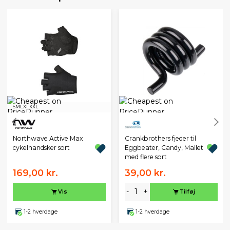
S
M
L
XL
XXL
Northwave Active Max
Crankbrothers fjeder til
cykelhandsker sort
Eggbeater, Candy, Mallet
med flere sort
169,00 kr.
39,00 kr.
-
+
Vis
Tilføj
1-2 hverdage
1-2 hverdage