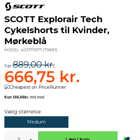
SCOTT Explorair Tech
Cykelshorts til Kvinder,
Mørkeblå
MODEL:
4031776771
(
79881
)
889,00 kr.
Før
666,75 kr.
Vælg størrelse:
Medium
-
+
Læg i kurv