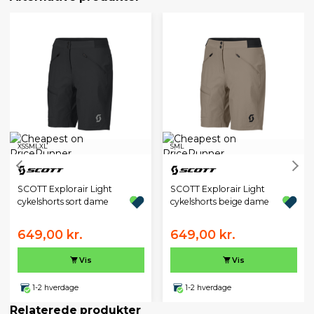
XS
S
M
L
XL
S
M
L
SCOTT Explorair Light
SCOTT Explorair Light
cykelshorts sort dame
cykelshorts beige dame
649,00 kr.
649,00 kr.
Vis
Vis
1-2 hverdage
1-2 hverdage
Relaterede produkter