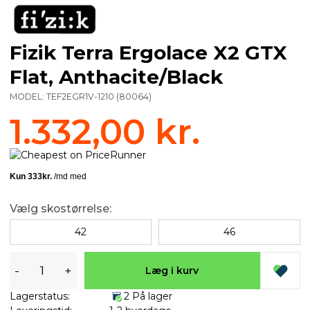
Fizik Terra Ergolace X2 GTX
Flat, Anthacite/Black
MODEL:
TEF2EGR1V-1210
(
80064
)
1.332,00 kr.
Vælg skostørrelse:
42
46
-
+
Læg i kurv
Lagerstatus:
2 På lager