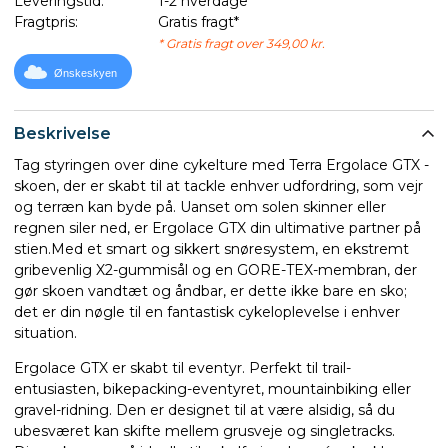
Leveringstid:
1-2 hverdage
Fragtpris:
Gratis fragt*
* Gratis fragt over 349,00 kr.
Ønskeskyen
Beskrivelse
Tag styringen over dine cykelture med Terra Ergolace GTX -
skoen, der er skabt til at tackle enhver udfordring, som vejr
og terræn kan byde på. Uanset om solen skinner eller
regnen siler ned, er Ergolace GTX din ultimative partner på
stien.Med et smart og sikkert snøresystem, en ekstremt
gribevenlig X2-gummisål og en GORE-TEX-membran, der
gør skoen vandtæt og åndbar, er dette ikke bare en sko;
det er din nøgle til en fantastisk cykeloplevelse i enhver
situation.
Ergolace GTX er skabt til eventyr. Perfekt til trail-
entusiasten, bikepacking-eventyret, mountainbiking eller
gravel-ridning. Den er designet til at være alsidig, så du
ubesværet kan skifte mellem grusveje og singletracks.