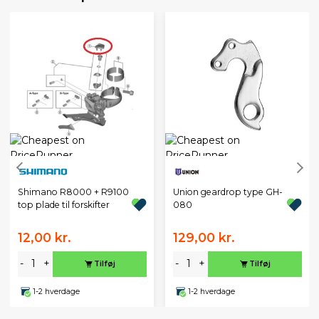
Union geardrop type GH-
Shimano R8000 + R9100
080
top plade til forskifter
12,00 kr.
129,00 kr.
-
+
-
+
Tilføj
Tilføj
1-2 hverdage
1-2 hverdage