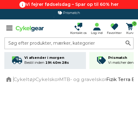
Vi fejrer fødselsdag – Spar op til 60% her
Prismatch
365 dages returret
0
Kontakt os
Log ind
Favoritter
Kurv
Søg efter produkter, mærker, kategorier
Vi afsender i morgen
Prismatch
Bestil inden
19t 40m 27s
Vi matcher den lav
Cykeltøj
Cykelsko
MTB- og gravelsko
Fizik Terra E
Home