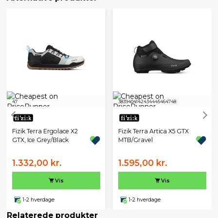
47
38
39
40
41
42
43
44
45
46
47
48
Fizik Terra Ergolace X2
Fizik Terra Artica X5 GTX
GTX, Ice Grey/Black
MTB/Gravel
1.332,00 kr.
1.595,00 kr.
Vis
Vis
1-2 hverdage
1-2 hverdage
Relaterede produkter