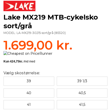
Lake MX219 MTB-cykelsko
sort/grå
MODEL:
LA-MX219-30215-sort/grå
(
85320
)
1.699,00 kr.
Vælg skostørrelse:
39
39 1/3
40
40,5
41
41,5