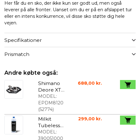
Her får du en sko, der ikke kun ser godt ud, men også
leverer på alle fronter. Uanset om du er på en afslappet tur
eller en intens konkurrence, vil disse sko støtte dig hele
vejen.
Specifikationer
Prismatch
Andre købte også:
Shimano
688,00 kr.
Deore XT
PD-M8120
MODEL:
Pedal til
EPDM8120
SPD
(
52774
)
Milkit
299,00 kr.
Tubeless
Sealant
MODEL:
1000 ml
390051000