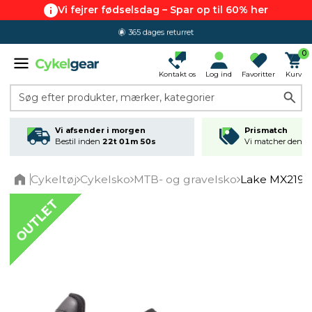
Vi fejrer fødselsdag – Spar op til 60% her
365 dages returret
0
Kontakt os
Log ind
Favoritter
Kurv
Søg efter produkter, mærker, kategorier
Vi afsender i morgen
Prismatch
Bestil inden
22t 01m 49s
Vi matcher den lav
Cykeltøj
Cykelsko
MTB- og gravelsko
Lake MX219 M
Home
OUTLET