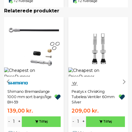
1-2 hverdage
1-2 hverdage
Relaterede produkter
Peatys x ChrisKing
Shimano Bremseslange
Tubeless Ventiler 60mm
1000 mm sort banjo/lige
Silver
BH-59
139,00 kr.
209,00 kr.
-
+
-
+
Tilføj
Tilføj