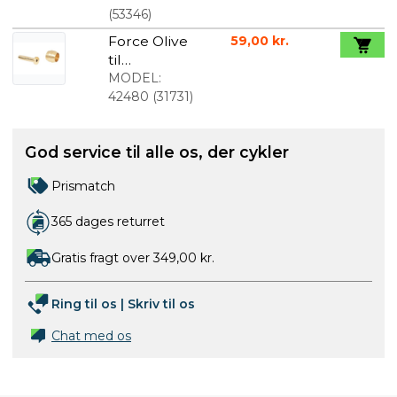
(
53346
)
Force Olive
59,00 kr.
til
hydrauliske
MODEL:
Shimano
42480
(
31731
)
slanger 10
stk
God service til alle os, der cykler
Prismatch
365 dages returret
Gratis fragt over 349,00 kr.
Ring til os
|
Skriv til os
Chat med os