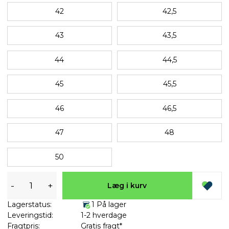
42
42,5
43
43,5
44
44,5
45
45,5
46
46,5
47
48
50
-
+
Læg i kurv
Lagerstatus:
1 På lager
Leveringstid:
1-2 hverdage
Fragtpris:
Gratis fragt*