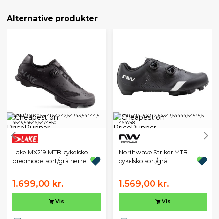
Alternative produkter
39
39 1/3
40
40,5
41
41,5
42
42,5
43
43,5
44
44,5
40
40,5
41
41,5
42
42,5
43
43,5
44
44,5
45
45,5
45
45,5
46
46,5
47
48
50
46
47
48
Northwave Striker MTB
Lake MX219 MTB-cykelsko
cykelsko sort/grå
bredmodel sort/grå herre
1.699,00 kr.
1.569,00 kr.
Vis
Vis