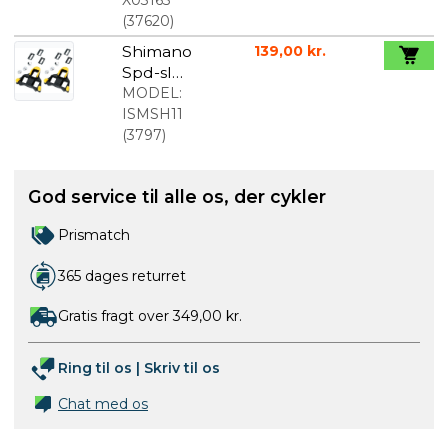
vejr 125ml
(
37620
)
Shimano
139,00 kr.
Spd-sl
klamper
MODEL:
gul
ISMSH11
(
3797
)
God service til alle os, der cykler
Prismatch
365 dages returret
Gratis fragt over 349,00 kr.
Ring til os
|
Skriv til os
Chat med os