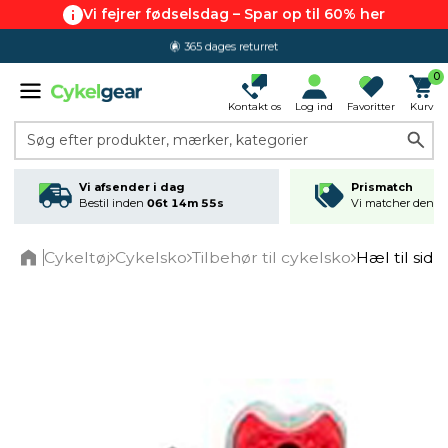
Vi fejrer fødselsdag – Spar op til 60% her
365 dages returret
0
Kontakt os
Log ind
Favoritter
Kurv
Søg efter produkter, mærker, kategorier
Vi afsender i dag
Prismatch
Bestil inden
06t 14m 55s
Vi matcher den lav
Cykeltøj
Cykelsko
Tilbehør til cykelsko
Hæl til sidi 
Home