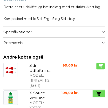
Dette er et udskifteligt hælindlæg med et skridsikkert lag.
Kompatibel med fx Sidi Ergo 5 og Sidi sixty
Specifikationer
Prismatch
Andre købte også:
Sidi
99,00 kr.
Udluftnings
ventil til sål
MODEL:
RPREAIR12
(
63611
)
X-Sauce
109,00 kr.
Prolube
voks til alt
MODEL:
X03165