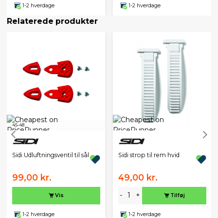
1-2 hverdage
1-2 hverdage
Relaterede produkter
45-48
Sidi Udluftningsventil til sål
Sidi strop til rem hvid
99,00 kr.
49,00 kr.
-
+
Vis
Tilføj
1-2 hverdage
1-2 hverdage