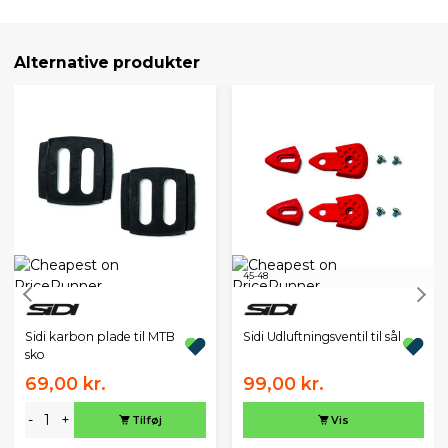
Alternative produkter
45-48
Sidi karbon plade til MTB
Sidi Udluftningsventil til sål
sko
69,00 kr.
99,00 kr.
-
+
Tilføj
Vis