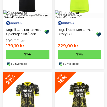
S
XL
XXX-Large
XXXX-Large
XXXXX-Large
S
L
XL
XXL
XXXXX-Large
Rogelli Core Kortærmet
Rogelli Core Kortærmet
Cykeltrøje Sort/Neon
Jersey Gul
199,00 kr.
179,10 kr.
229,00 kr.
Vis
Vis
1-2 hverdage
1-2 hverdage
SPAR
SPAR
27%
18%