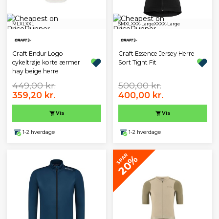
M
L
XL
XXL
S
M
XL
XXX-Large
XXXX-Large
Craft Endur Logo
Craft Essence Jersey Herre
cykeltrøje korte ærmer
Sort Tight Fit
hay beige herre
449,00 kr.
500,00 kr.
359,20 kr.
400,00 kr.
Vis
Vis
1-2 hverdage
1-2 hverdage
SPAR
20%