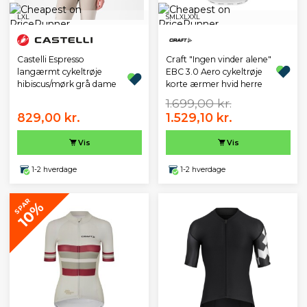
L
XL
S
M
L
XL
XXL
Castelli Espresso
Craft "Ingen vinder alene"
langærmt cykeltrøje
EBC 3.0 Aero cykeltrøje
hibiscus/mørk grå dame
korte ærmer hvid herre
1.699,00 kr.
829,00 kr.
1.529,10 kr.
Vis
Vis
1-2 hverdage
1-2 hverdage
SPAR
10%