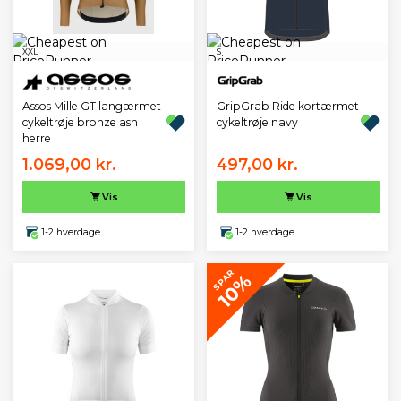
XXL
S
Assos Mille GT langærmet
GripGrab Ride kortærmet
cykeltrøje bronze ash
cykeltrøje navy
herre
1.069,00 kr.
497,00 kr.
Vis
Vis
1-2 hverdage
1-2 hverdage
SPAR
10%