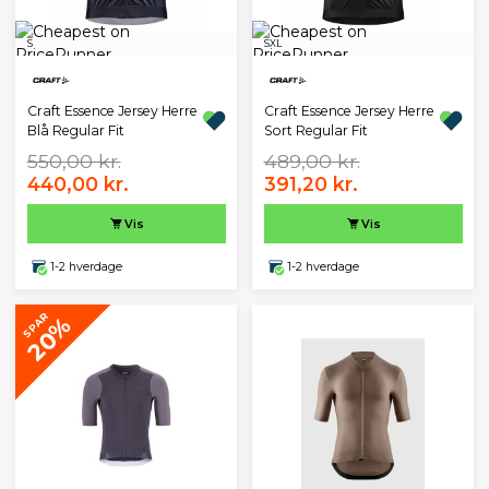
S
S
XL
Craft Essence Jersey Herre
Craft Essence Jersey Herre
Blå Regular Fit
Sort Regular Fit
550,00 kr.
489,00 kr.
440,00 kr.
391,20 kr.
Vis
Vis
1-2 hverdage
1-2 hverdage
SPAR
20%