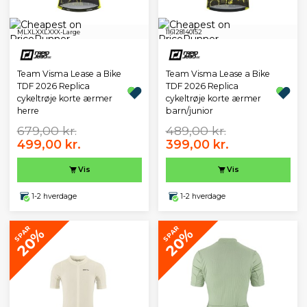
M
L
XL
XXL
XXX-Large
116
128
140
152
Team Visma Lease a Bike
Team Visma Lease a Bike
TDF 2026 Replica
TDF 2026 Replica
cykeltrøje korte ærmer
cykeltrøje korte ærmer
herre
barn/junior
679,00 kr.
489,00 kr.
499,00 kr.
399,00 kr.
Vis
Vis
1-2 hverdage
1-2 hverdage
SPAR
SPAR
20%
20%