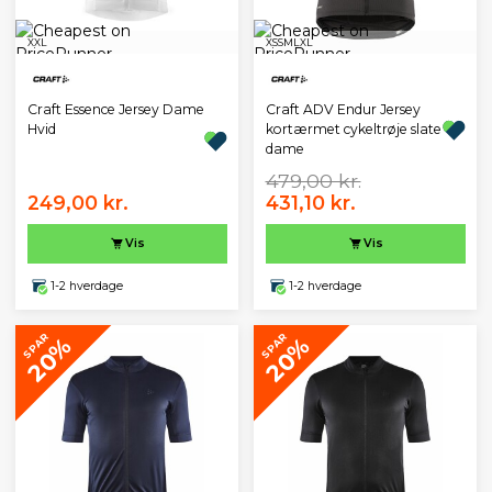
XXL
XS
S
M
L
XL
Craft Essence Jersey Dame
Craft ADV Endur Jersey
Hvid
kortærmet cykeltrøje slate
dame
479,00 kr.
249,00 kr.
431,10 kr.
Vis
Vis
1-2 hverdage
1-2 hverdage
SPAR
SPAR
20%
20%