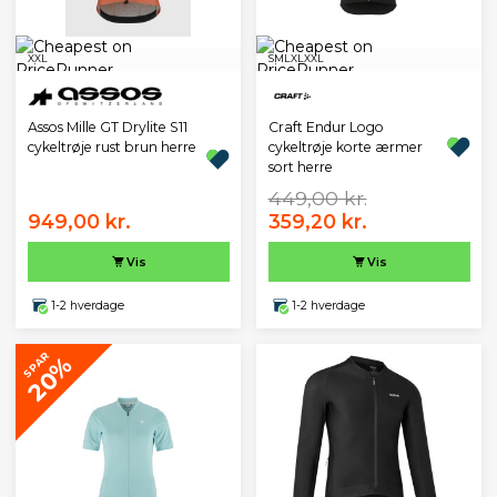
XXL
S
M
L
XL
XXL
Assos Mille GT Drylite S11
Craft Endur Logo
cykeltrøje rust brun herre
cykeltrøje korte ærmer
sort herre
449,00 kr.
949,00 kr.
359,20 kr.
Vis
Vis
1-2 hverdage
1-2 hverdage
SPAR
20%