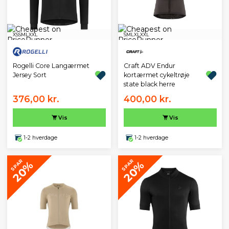
XS
S
M
L
XXL
S
M
L
XL
XXL
Rogelli Core Langærmet
Craft ADV Endur
Jersey Sort
kortærmet cykeltrøje
state black herre
376,00 kr.
400,00 kr.
Vis
Vis
1-2 hverdage
1-2 hverdage
SPAR
SPAR
20%
20%