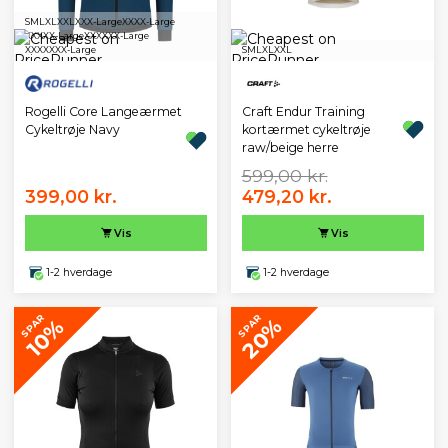
S
M
L
XL
XXL
XXX-Large
XXXX-Large
XXXXX-Large
XXXXXX-Large
XXXXXXX-Large
S
M
L
XL
XXL
Rogelli Core Langeærmet
Craft Endur Training
Cykeltrøje Navy
kortærmet cykeltrøje
raw/beige herre
599,00 kr.
399,00 kr.
479,20 kr.
Vis
Vis
1-2 hverdage
1-2 hverdage
SPAR
SPAR
20%
10%