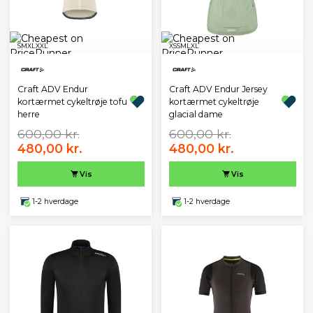
S
M
XL
XXL
XS
S
M
L
XL
Craft ADV Endur
Craft ADV Endur Jersey
kortærmet cykeltrøje tofu
kortærmet cykeltrøje
herre
glacial dame
600,00 kr.
600,00 kr.
480,00 kr.
480,00 kr.
Vis
Vis
1-2 hverdage
1-2 hverdage