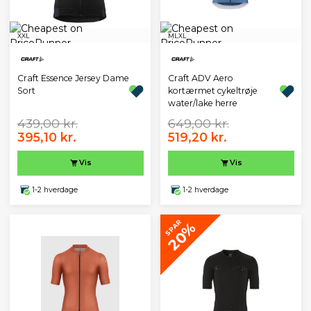
XXL
M
L
XL
Craft Essence Jersey Dame
Craft ADV Aero
Sort
kortærmet cykeltrøje
water/lake herre
439,00 kr.
649,00 kr.
395,10 kr.
519,20 kr.
Vis
Vis
1-2 hverdage
1-2 hverdage
SPAR
20%