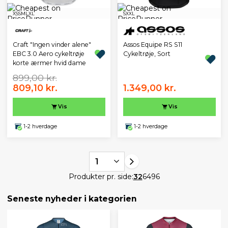
XS
S
M
L
XL
S
XXL
Assos Equipe RS S11
Craft "Ingen vinder alene"
Cykeltrøje, Sort
EBC 3.0 Aero cykeltrøje
korte ærmer hvid dame
899,00 kr.
809,10 kr.
1.349,00 kr.
Vis
Vis
1-2 hverdage
1-2 hverdage
1
Produkter pr. side:
32
64
96
Seneste nyheder i kategorien