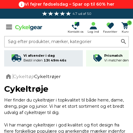
Vi fejrer fødselsdag – Spar op til 60% her
4.7 ud af 5.0
0
Kontakt os
Log ind
Favoritter
Kurv
Søg efter produkter, mærker, kategorier
Vi afsender i dag
Prismatch
Bestil inden
13t 49m 45s
Vi matcher den lav
Cykeltøj
Cykeltrøjer
Home
Cykeltrøje
Her finder du cykeltrøjer i topkvalitet til både herre, dame,
dreng, pige og junior. Vi har et stort sortiment og et bredt
udvalg af cykeltrøjer til dig.
Vi har mange cykeltrøjer i god kvalitet og flot design fra
flere forskellige populære og anerkendte mærker indenfor