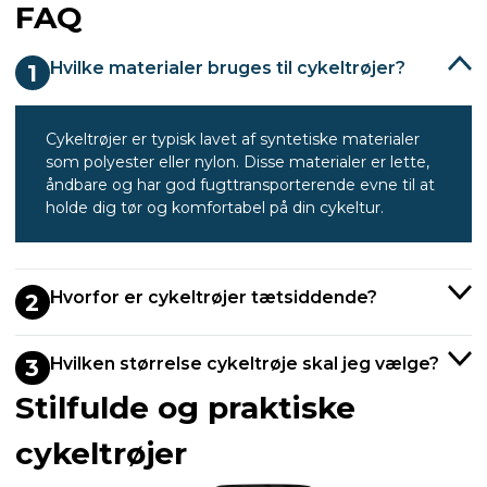
FAQ
Hvilke materialer bruges til cykeltrøjer?
1
Cykeltrøjer er typisk lavet af syntetiske materialer
som polyester eller nylon. Disse materialer er lette,
åndbare og har god fugttransporterende evne til at
holde dig tør og komfortabel på din cykeltur.
Hvorfor er cykeltrøjer tætsiddende?
2
Hvilken størrelse cykeltrøje skal jeg vælge?
3
Stilfulde og praktiske
cykeltrøjer