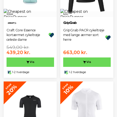
XS
S
M
M
XL
GripGrab PACR cykeltrøje
Craft Core Essence
med lange ærmer sort
kortærmet cykeltrøje
herre
celeste dame
549,00 kr.
439,20 kr.
663,00 kr.
Vis
Vis
1-2 hverdage
1-2 hverdage
SPAR
SPAR
20%
10%