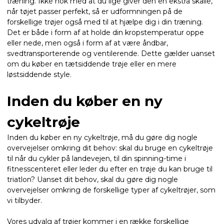
træning. Ikke nok med at du lige giver den en ekstra skalle,
når tøjet passer perfekt, så er udformningen på de
forskellige trøjer også med til at hjælpe dig i din træning.
Det er både i form af at holde din kropstemperatur oppe
eller nede, men også i form af at være åndbar,
svedtransporterende og ventilerende. Dette gælder uanset
om du køber en tætsiddende trøje eller en mere
løstsiddende style.
Inden du køber en ny
cykeltrøje
Inden du køber en ny cykeltrøje, må du gøre dig nogle
overvejelser omkring dit behov: skal du bruge en cykeltrøje
til når du cykler på landevejen, til din spinning-time i
fitnesscenteret eller leder du efter en trøje du kan bruge til
triatlon? Uanset dit behov, skal du gøre dig nogle
overvejelser omkring de forskellige typer af cykeltrøjer, som
vi tilbyder.
Vores udvalg af trøjer kommer i en række forskellige