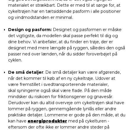
materialet er strækbart. Dette er med til at sørge for, at
cykeltrøjen har en tætsiddende pasform i alle positioner
og vindmodstanden er minimal.
Design og pasform:
Designet og pasformen er måske
det vigtigste, da modellen skal passe perfekt til dig og
dine behov. Vi anbefaler, at du finder en trøje, der er
designet med mere længde på ryggen, således den også
passer ned over lænden, når du sidder foroverbøjet på
cyklen.
De små detaljer
: De små detaljer kan være afgørende,
når det kommer til køb af en ny cykeltrøje. Udover at
være fremstillet i svedtransporterende materialer,
skal syningerne også skal være flade. På den måde
mindsker du risikoen for friktionsgener og gnavesår.
Derudover kan du altid overveje om cykeltrøjen skal have
lommer på ryggen, gennemgående lynlås eller andre
praktiske detaljer. Lommerne er gode på den måde, at du
kan have
energiprodukter
med på cykelturen -
eftersom der ofte ikke er lommer andre steder på