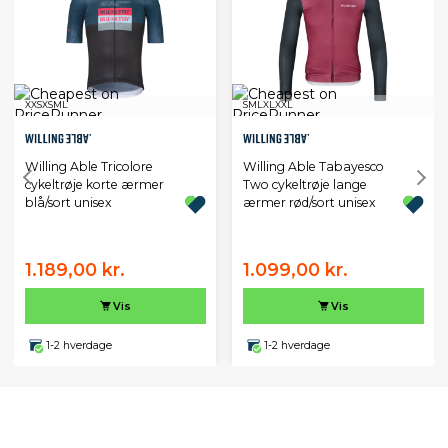
XXS
XS
M
L
S
M
L
XL
XXL
Willing Able Tricolore
Willing Able Tabayesco
cykeltrøje korte ærmer
Two cykeltrøje lange
blå/sort unisex
ærmer rød/sort unisex
1.189,00 kr.
1.099,00 kr.
Vis
Vis
1-2 hverdage
1-2 hverdage