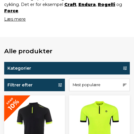
cykling. Det er for eksempel
Craft
,
Endura
,
Rogelli
og
Force
.
Læs mere
Alle produkter
Kategorier
Filtrer efter
Mest populære
SPAR
10%