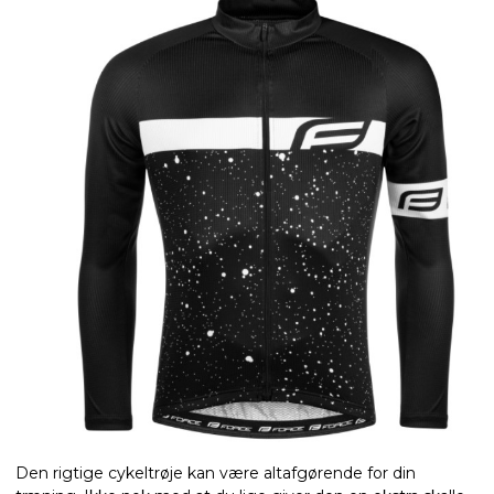
Den rigtige cykeltrøje kan være altafgørende for din