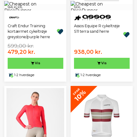
S
M
L
XL
XXL
S
XXL
Assos Equipe R cykeltrøje
Craft Endur Training
S11 terra sand herre
kortærmet cykeltrøje
greystone/purple herre
599,00 kr.
479,20 kr.
938,00 kr.
Vis
Vis
1-2 hverdage
1-2 hverdage
SPAR
10%