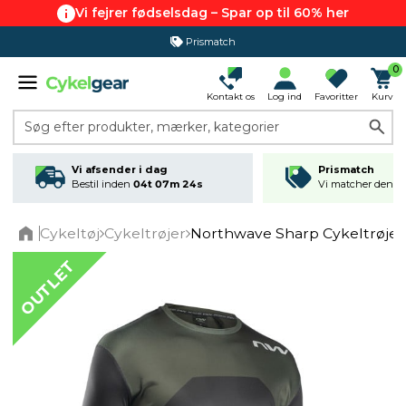
Vi fejrer fødselsdag – Spar op til 60% her
Prismatch
0
Kontakt os
Log ind
Favoritter
Kurv
Søg efter produkter, mærker, kategorier
Vi afsender i dag
Prismatch
Bestil inden
04t 07m 24s
Vi matcher den lav
Cykeltøj
Cykeltrøjer
Northwave Sharp Cykeltrøje 
Home
OUTLET