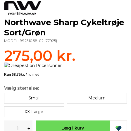
Northwave Sharp Cykeltrøje
Sort/Grøn
MODEL:
89231068-02
(
77925
)
275,00 kr.
Vælg størrelse:
Small
Medium
XX-Large
-
+
Læg i kurv