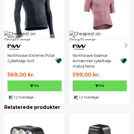
S
M
XL
XXL
M
Northwave Extreme Polar
Northwave Essence
Cykeltrøje Sort
kortærmet cykeltrøje
malva herre
569,00 kr.
599,00 kr.
Vis
Vis
1-2 hverdage
1-2 hverdage
Relaterede produkter