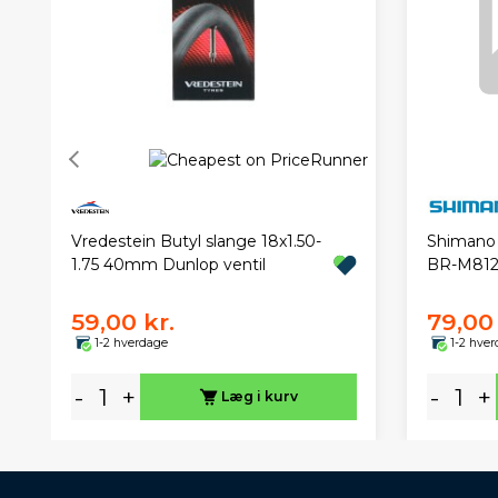
Vredestein Butyl slange 18x1.50-
Shimano 
1.75 40mm Dunlop ventil
BR-M81
59,00 kr.
79,00 
1-2 hverdage
1-2 hve
-
+
-
+
Læg i kurv