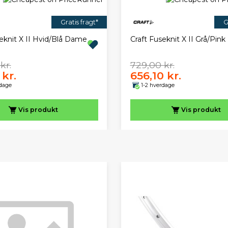
Gratis fragt*
G
eknit X II Hvid/Blå Dame
Craft Fuseknit X II Grå/Pin
kr.
729,00 kr.
 kr.
656,10 kr.
rdage
1-2 hverdage
Vis
produkt
Vis
produkt