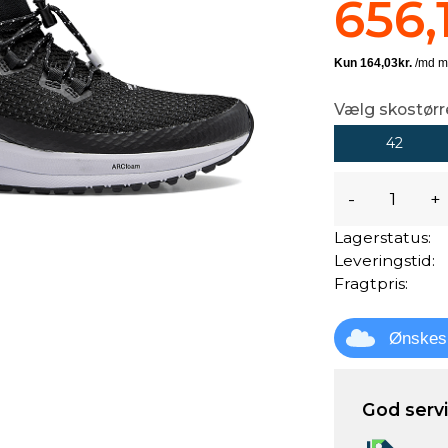
656,
Vælg skostørr
42
-
+
Lagerstatus:
Leveringstid:
Fragtpris:
Ønskes
God servic