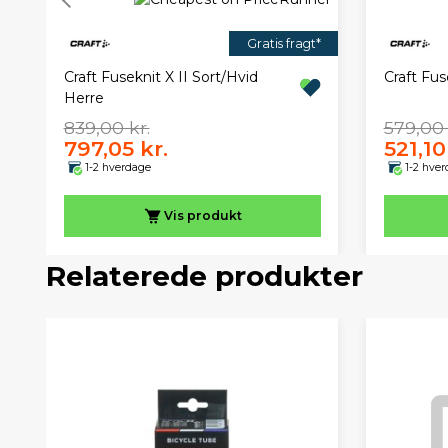
Gratis fragt*
Craft Fuseknit X II Sort/Hvid
Craft Fus
Herre
839,00 kr.
579,00 
797,05 kr.
521,10
1-2 hverdage
1-2 hve
Vis
produkt
Relaterede produkter