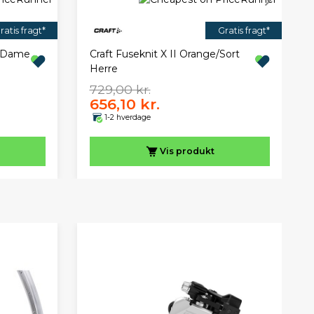
ratis fragt*
Gratis fragt*
k Dame
Craft Fuseknit X II Orange/Sort
Herre
729,00 kr.
656,10 kr.
1-2 hverdage
Vis
produkt