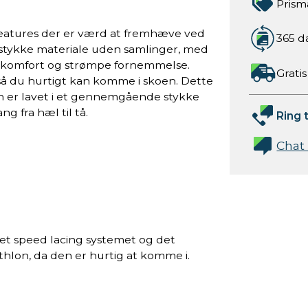
Prism
features der er værd at fremhæve ved
365 d
et stykke materiale uden samlinger, med
al komfort og strømpe fornemmelse.
Gratis
å du hurtigt kan komme i skoen. Dette
en er lavet i et gennemgående stykke
g fra hæl til tå.
Ring t
Chat
det speed lacing systemet og det
athlon, da den er hurtig at komme i.