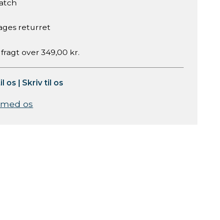
atch
ages returret
 fragt over 349,00 kr.
il os
|
Skriv til os
 med os