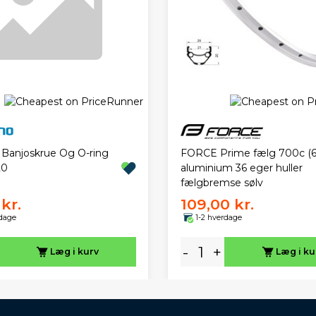
FORCE Prime fælg 700c (6
Banjoskrue Og O-ring
aluminium 36 eger huller
20
fælgbremse sølv
kr.
109,00 kr.
rdage
1-2 hverdage
-
+
Læg i kurv
Læg i ku