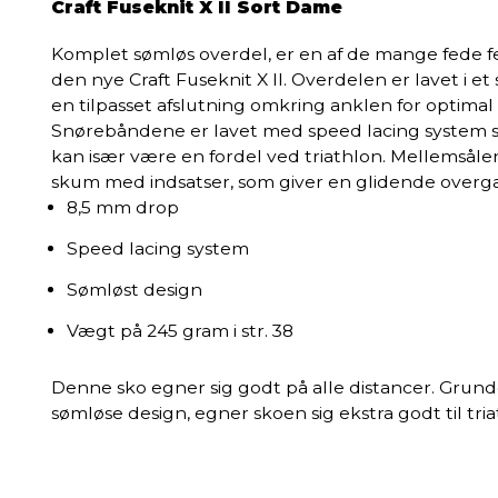
Craft Fuseknit X II Sort Dame
Komplet sømløs overdel, er en af de mange fede 
den nye Craft Fuseknit X II. Overdelen er lavet i 
en tilpasset afslutning omkring anklen for optim
Snørebåndene er lavet med speed lacing system s
kan især være en fordel ved triathlon. Mellemsål
skum med indsatser, som giver en glidende overgan
8,5 mm drop
Speed lacing system
Sømløst design
Vægt på 245 gram i str. 38
Denne sko egner sig godt på alle distancer. Grun
sømløse design, egner skoen sig ekstra godt til tri