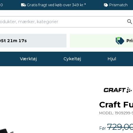
.0
Gratis fragt ved køb over 349 kr.*
Prismatch
05t 21m 16s
Pr
Værktøj
Cykeltøj
Hjul
Craft F
MODEL:
1909299
729,00
Før