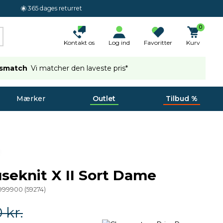
365 dages returret
0
Kontakt os
Log ind
Favoritter
Kurv
ismatch
Vi matcher den laveste pris*
Mærker
Outlet
Tilbud %
useknit X II Sort Dame
-999900
(
59274
)
 kr.