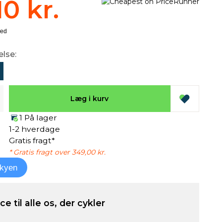
10 kr.
else:
Læg i kurv
1 På lager
1-2 hverdage
Gratis fragt*
* Gratis fragt over 349,00 kr.
kyen
e til alle os, der cykler