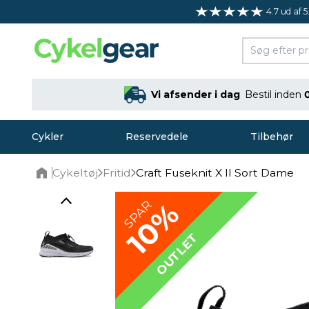
4.7 ud af 5
Vi afsender i dag
Bestil inden
Cykler
Reservedele
Tilbehør
Cykeltøj
Fritid
Craft Fuseknit X II Sort Dame
Home
10%
SPAR
OUTLET