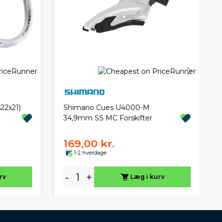
22x21)
Shimano Cues U4000-M
34,9mm SS MC Forskifter
169,00 kr.
1-2 hverdage
-
+
rv
Læg i kurv