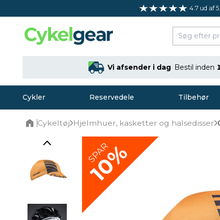
4.7 ud af 5
Vi afsender i dag
Bestil inden
Cykler
Reservedele
Tilbehør
Cykeltøj
Hjelmhuer, kasketter og halsedisser
Home
10%
SPAR