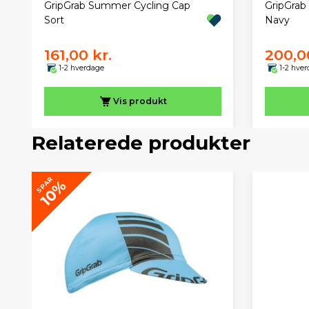
GripGrab Summer Cycling Cap
GripGrab
Sort
Navy
161,00 kr.
200,0
1-2 hverdage
1-2 hve
Vis
produkt
Relaterede produkter
SPAR
10%