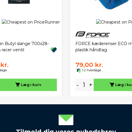
FORCE kæderenser ECO 
in Butyl slange 700x28-
plastik håndtag
racer ventil
kr.
79,00 kr.
rdage
1-2 hverdage
-
+
Læg i kurv
Læg i ku
Tilmeld dig vores nyhedsbrev