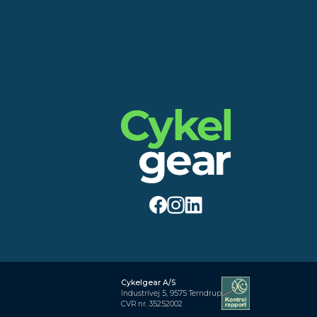
Cykelgear A/S
Industrivej 5, 9575 Terndrup
CVR nr. 35252002