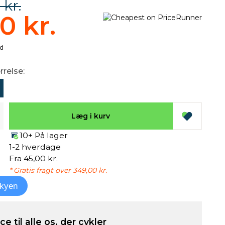
 kr.
0 kr.
rrelse:
Læg i kurv
10+ På lager
1-2 hverdage
Fra 45,00 kr.
* Gratis fragt over 349,00 kr.
kyen
e til alle os, der cykler