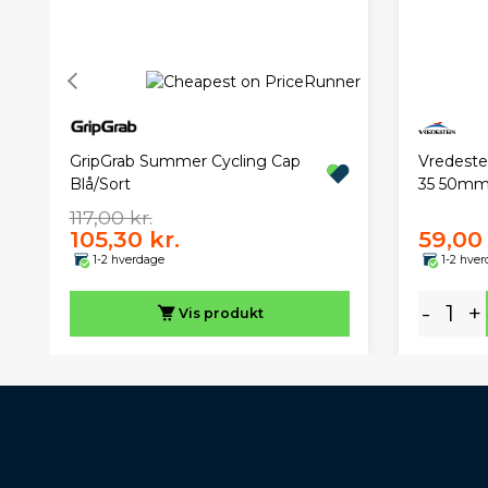
GripGrab Summer Cycling Cap
Vredeste
Blå/Sort
35 50mm 
117,00 kr.
105,30 kr.
59,00 
1-2 hverdage
1-2 hve
-
+
Vis
produkt