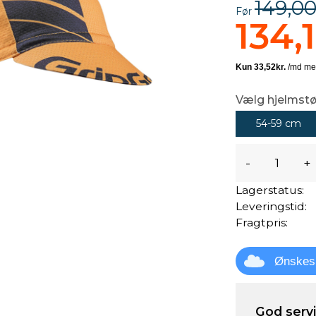
149,00
Før
134,1
Vælg hjelmstø
54-59 cm
-
+
Lagerstatus:
Leveringstid:
Fragtpris:
Ønskes
God servic