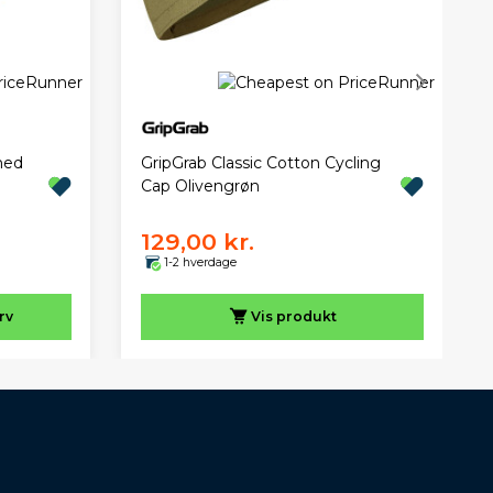
med
GripGrab Classic Cotton Cycling
Cap Olivengrøn
129,00 kr.
1-2 hverdage
rv
Vis
produkt