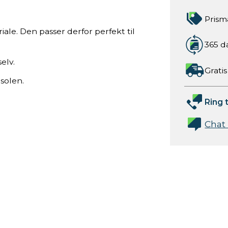
Prism
iale. Den passer derfor perfekt til
365 d
elv.
Gratis
solen.
Ring t
Chat