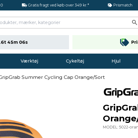
.0
Gratis fragt ved køb over 349 kr.*
Prismatch
16t 45m 05s
Pr
Værktøj
Cykeltøj
Hjul
GripGrab Summer Cycling Cap Orange/Sort
GripGr
Orange
MODEL:
5022-ora