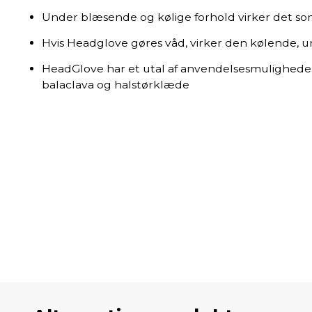
Under blæsende og kølige forhold virker det som 
Hvis Headglove gøres våd, virker den kølende, u
HeadGlove har et utal af anvendelsesmulighede
balaclava og halstørklæde