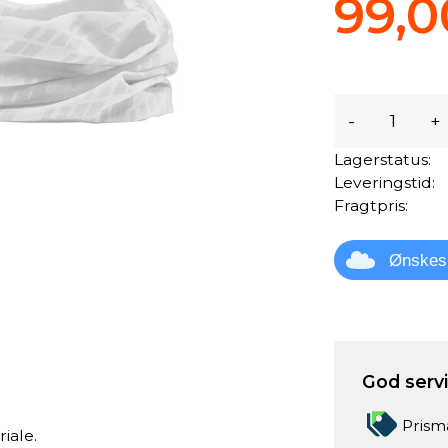
99,0
-
+
Lagerstatus:
Leveringstid:
Fragtpris:
Ønskes
God servic
Prism
riale.