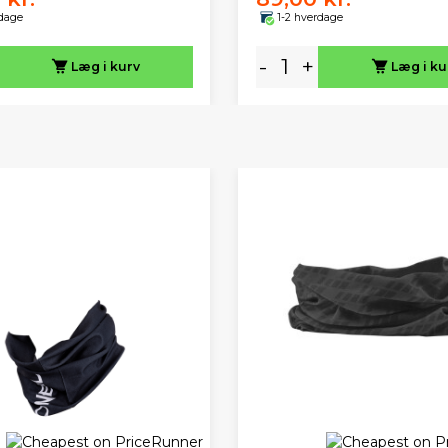
rdage
1-2 hverdage
-
+
Læg i kurv
Læg i ku