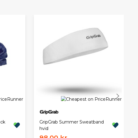
eck
GripGrab Summer Sweatband
hvid
98,00 kr.