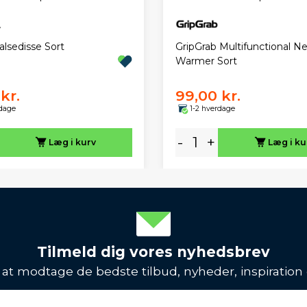
alsedisse Sort
GripGrab Multifunctional N
Warmer Sort
kr.
99,00 kr.
rdage
1-2 hverdage
-
+
Læg i kurv
Læg i ku
Tilmeld dig vores nyhedsbrev
l at modtage de bedste tilbud, nyheder, inspiration