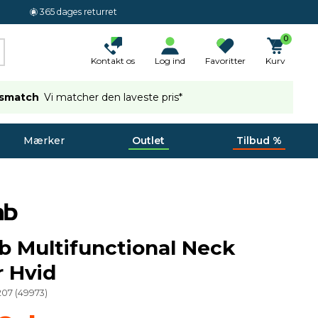
365 dages returret
0
Kontakt os
Log ind
Favoritter
Kurv
ismatch
Vi matcher den laveste pris*
Mærker
Outlet
Tilbud %
b Multifunctional Neck
 Hvid
207
(
49973
)