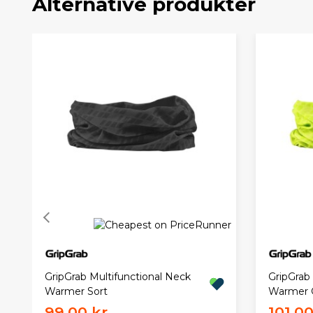
Alternative produkter
GripGrab Multifunctional Neck
GripGrab
Warmer Sort
Warmer 
99,00 kr.
101,00