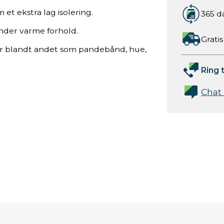
et ekstra lag isolering.
365 d
nder varme forhold.
Gratis
r blandt andet som pandebånd, hue,
Ring t
Chat