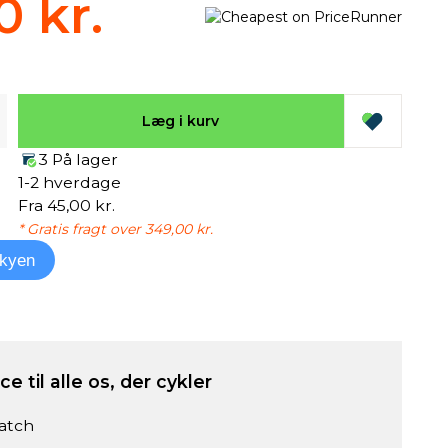
0 kr.
Læg i kurv
3 På lager
1-2 hverdage
Fra 45,00 kr.
* Gratis fragt over 349,00 kr.
kyen
e til alle os, der cykler
atch