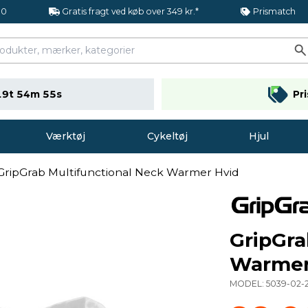
.0
Gratis fragt ved køb over 349 kr.*
Prismatch
19t 54m 54s
Pr
Værktøj
Cykeltøj
Hjul
GripGrab Multifunctional Neck Warmer Hvid
GripGra
Warmer
MODEL:
5039-02-