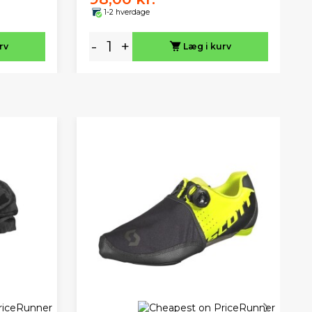
1-2 hverdage
-
+
rv
Læg i kurv