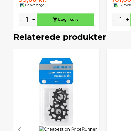
1-2 hverdage
1-2 hve
-
+
-
+
Læg i kurv
Relaterede produkter