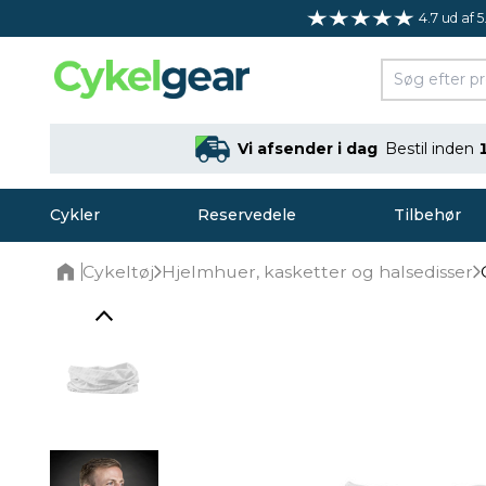
4.7 ud af 5
Vi afsender i dag
Bestil inden
Cykler
Reservedele
Tilbehør
Cykeltøj
Hjelmhuer, kasketter og halsedisser
Home