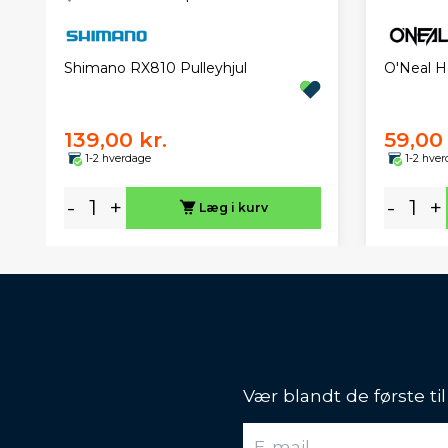
O'Neal H
Shimano RX810 Pulleyhjul
139,00 kr.
59,00 
1-2 hverdage
1-2 hve
-
+
-
+
Læg i kurv
Vær blandt de første ti