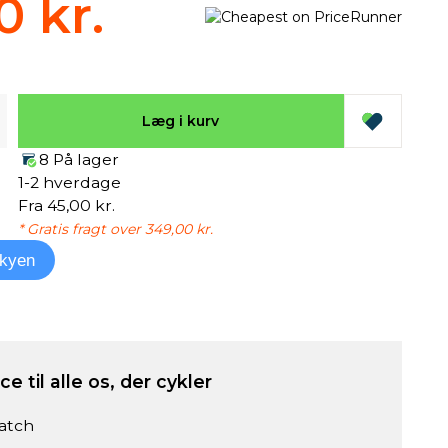
0 kr.
Læg i kurv
8 På lager
1-2 hverdage
Fra 45,00 kr.
* Gratis fragt over 349,00 kr.
kyen
e til alle os, der cykler
atch