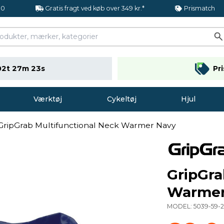
.0
Gratis fragt ved køb over 349 kr.*
Prismatch
02t 27m 22s
Pr
Værktøj
Cykeltøj
Hjul
GripGrab Multifunctional Neck Warmer Navy
GripGra
Warmer
MODEL:
5039-59-