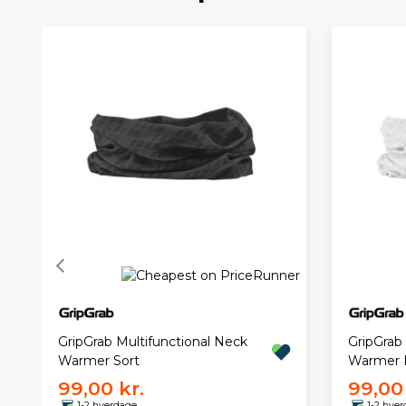
GripGrab Multifunctional Neck
GripGrab
Warmer Sort
Warmer 
99,00 kr.
99,00 
1-2 hverdage
1-2 hve