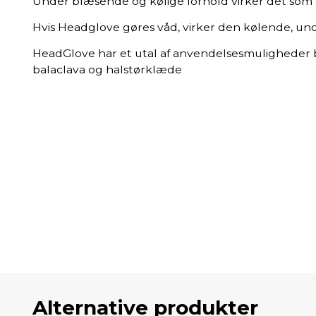
Under blæsende og kølige forhold virker det som et
Hvis Headglove gøres våd, virker den kølende, un
HeadGlove har et utal af anvendelsesmuligheder
balaclava og halstørklæde
Alternative produkter