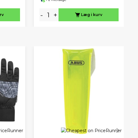
-
+
rv
Læg i kurv