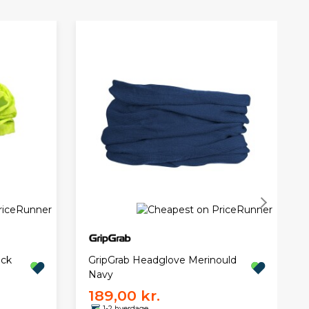
eck
GripGrab Headglove Merinould
Navy
189,00 kr.
1-2 hverdage