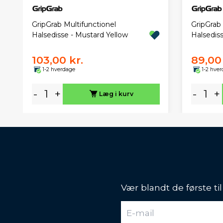
GripGrab Multifunctionel
GripGrab 
Halsedisse - Mustard Yellow
Halsediss
103,00 kr.
89,00 
1-2 hverdage
1-2 hve
-
+
-
+
Læg i kurv
Vær blandt de første ti