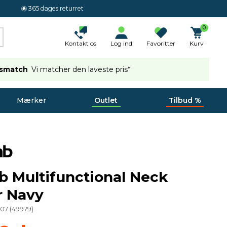
365 dages returret
0
Kontakt os
Log ind
Favoritter
Kurv
ismatch
Vi matcher den laveste pris*
Mærker
Outlet
Tilbud %
b Multifunctional Neck
 Navy
207
(
49979
)