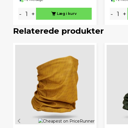
-
+
-
+
Læg i kurv
Relaterede produkter