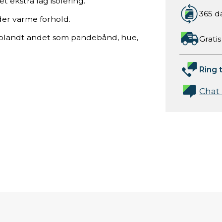
 ekstra lag isolering.
365 d
der varme forhold.
 blandt andet som pandebånd, hue,
Gratis
Ring t
Chat