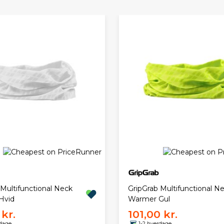
 Multifunctional Neck
GripGrab Multifunctional N
Hvid
Warmer Gul
kr.
101,00 kr.
rdage
1-2 hverdage