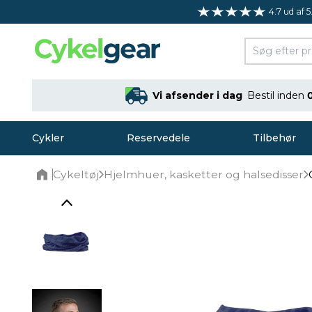
4.7 ud af 5
Vi afsender i dag
Bestil inden
Cykler
Reservedele
Tilbehør
Cykeltøj
Hjelmhuer, kasketter og halsedisser
Home