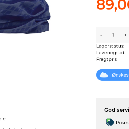
89,0
-
+
Lagerstatus:
Leveringstid:
Fragtpris:
Ønskes
God servic
ale.
Prism