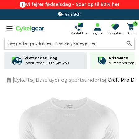
Vi fejrer fødselsdag – Spar op til 60% her
Prismatch
0
Kontakt os
Log ind
Favoritter
Kurv
Søg efter produkter, mærker, kategorier
Vi afsender i dag
Prismatch
Bestil inden
11t 55m 24s
Vi matcher den lav
Cykeltøj
Baselayer og sportsundertøj
Craft Pro Dr
Home