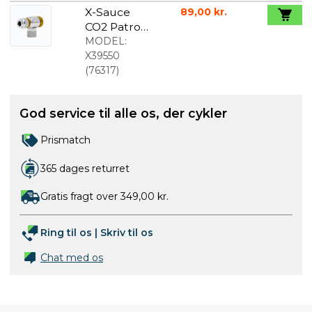
ærmer hvid
X-Sauce
89,00 kr.
CO2 Patron
Adapter
MODEL:
X39550
(
76317
)
God service til alle os, der cykler
Prismatch
365 dages returret
Gratis fragt over 349,00 kr.
Ring til os
|
Skriv til os
Chat med os