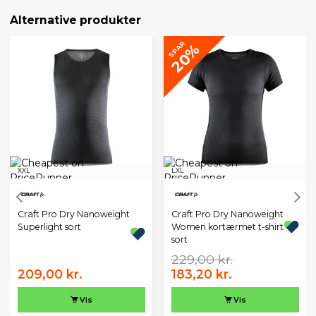
Alternative produkter
SPAR
20%
XXL
L
XL
Craft Pro Dry Nanoweight
Craft Pro Dry Nanoweight
Superlight sort
Women kortærmet t-shirt
sort
229,00 kr.
209,00 kr.
183,20 kr.
Vis
Vis