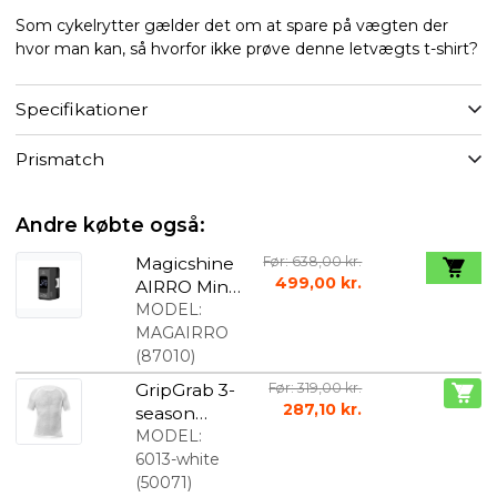
Som cykelrytter gælder det om at spare på vægten der
hvor man kan, så hvorfor ikke prøve denne letvægts t-shirt?
Specifikationer
Prismatch
Andre købte også:
Magicshine
Før: 638,00 kr.
499,00 kr.
AIRRO Mini
elektrisk
MODEL:
Cykelpump
MAGAIRRO
e
(
87010
)
GripGrab 3-
Før: 319,00 kr.
287,10 kr.
season
svedundert
MODEL:
røje med
6013-white
korte
(
50071
)