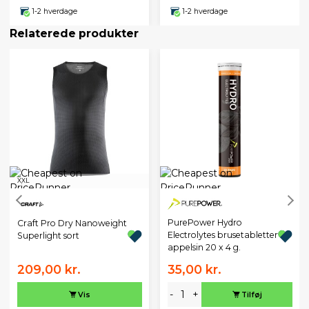
1-2 hverdage
1-2 hverdage
Relaterede produkter
XXL
PurePower Hydro
Craft Pro Dry Nanoweight
Electrolytes brusetabletter
Superlight sort
appelsin 20 x 4 g.
209,00 kr.
35,00 kr.
-
+
Vis
Tilføj