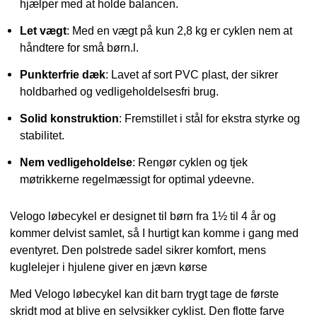
hjælper med at holde balancen.
Let vægt
: Med en vægt på kun 2,8 kg er cyklen nem at
håndtere for små børn.l.
Punkterfrie dæk
: Lavet af sort PVC plast, der sikrer
holdbarhed og vedligeholdelsesfri brug.
Solid konstruktion
: Fremstillet i stål for ekstra styrke og
stabilitet.
Nem vedligeholdelse
: Rengør cyklen og tjek
møtrikkerne regelmæssigt for optimal ydeevne.
Velogo løbecykel er designet til børn fra 1½ til 4 år og
kommer delvist samlet, så I hurtigt kan komme i gang med
eventyret. Den polstrede sadel sikrer komfort, mens
kuglelejer i hjulene giver en jævn kørse
Med Velogo løbecykel kan dit barn trygt tage de første
skridt mod at blive en selvsikker cyklist. Den flotte farve