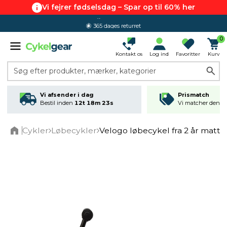
Vi fejrer fødselsdag – Spar op til 60% her
365 dages returret
0
Kontakt os
Log ind
Favoritter
Kurv
Søg efter produkter, mærker, kategorier
Vi afsender i dag
Prismatch
Bestil inden
12t 18m 23s
Vi matcher den lav
Cykler
Løbecykler
Velogo løbecykel fra 2 år matt s
Home