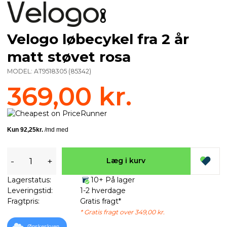
Velogo løbecykel fra 2 år
matt støvet rosa
MODEL:
AT9518305
(
85342
)
369,00 kr.
-
+
Læg i kurv
Lagerstatus:
10+ På lager
Leveringstid:
1-2 hverdage
Fragtpris:
Gratis fragt*
* Gratis fragt over 349,00 kr.
Ønskeskyen