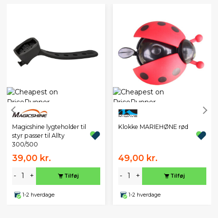
Magicshine lygteholder til
Klokke MARIEHØNE rød
styr passer til Allty
300/500
39,00 kr.
49,00 kr.
-
+
-
+
Tilføj
Tilføj
1-2 hverdage
1-2 hverdage