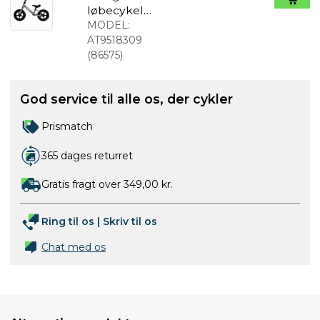
løbecykel
fra 2 år Mat
MODEL:
beige
AT9518309
(
86575
)
God service til alle os, der cykler
Prismatch
365 dages returret
Gratis fragt over 349,00 kr.
Ring til os
|
Skriv til os
Chat med os