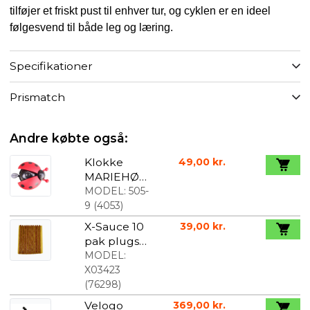
tilføjer et friskt pust til enhver tur, og cyklen er en ideel
følgesvend til både leg og læring.
Specifikationer
Prismatch
Andre købte også:
Klokke
49,00 kr.
MARIEHØN
E rød
MODEL:
505-
9
(
4053
)
X-Sauce 10
39,00 kr.
pak plugs
til tubeless
MODEL:
dæktætnin
X03423
g
(
76298
)
Velogo
369,00 kr.