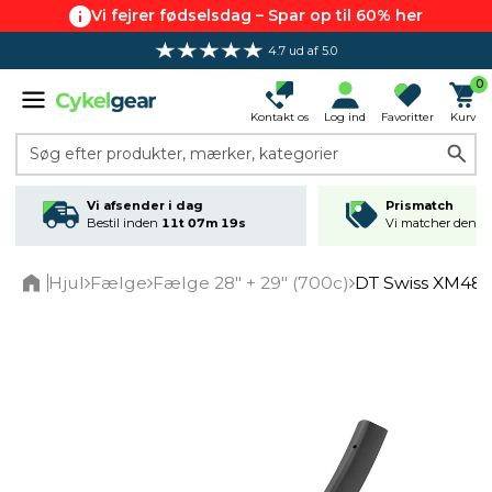
Vi fejrer fødselsdag – Spar op til 60% her
4.7 ud af 5.0
0
Kontakt os
Log ind
Favoritter
Kurv
Søg efter produkter, mærker, kategorier
Vi afsender i dag
Prismatch
Bestil inden
11t 07m 18s
Vi matcher den lav
Hjul
Fælge
Fælge 28" + 29" (700c)
DT Swiss XM481 
Home