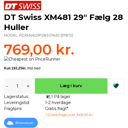
DT Swiss XM481 29" Fælg 28
Huller
MODEL:
RDXM4829P28S011432
(
57872
)
769,00 kr.
-
+
Læg i kurv
Lagerstatus:
1 På lager
Leveringstid:
1-2 hverdage
Fragtpris:
Gratis fragt*
* Gratis fragt over 349,00 kr.
Ønskeskyen