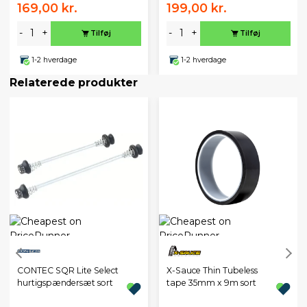
169,00 kr.
199,00 kr.
-
+
-
+
Tilføj
Tilføj
1-2 hverdage
1-2 hverdage
Relaterede produkter
CONTEC SQR Lite Select
X-Sauce Thin Tubeless
hurtigspændersæt sort
tape 35mm x 9m sort