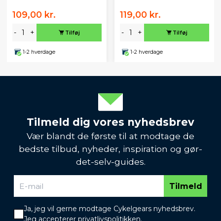
109,00 kr.
119,00 kr.
-
+
-
+
Tilføj
Tilføj
1-2 hverdage
1-2 hverdage
Tilmeld dig vores nyhedsbrev
Vær blandt de første til at modtage de
bedste tilbud, nyheder, inspiration og gør-
det-selv-guides.
Tilmeld
Ja, jeg vil gerne modtage Cykelgears nyhedsbrev.
Jeg accepterer
privatlivspolitikken
.