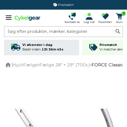
Prismatch
0
Kontakt os
Log ind
Favoritter
Kurv
Søg efter produkter, mærker, kategorier
Vi afsender i dag
Prismatch
Bestil inden
13t 36m 45s
Vi matcher den lav
Hjul
Fælge
Fælge 28" + 29" (700c)
FORCE Classic f
Home