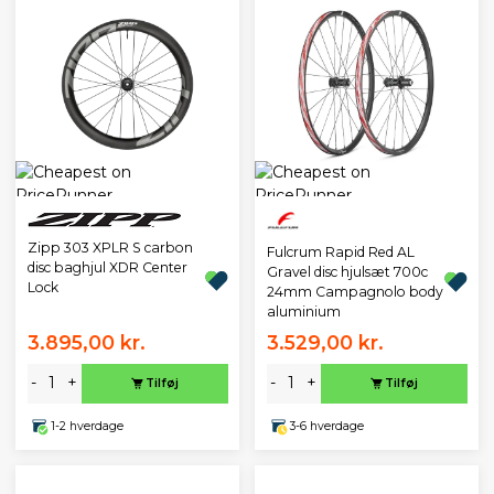
Zipp 303 XPLR S carbon
Fulcrum Rapid Red AL
disc baghjul XDR Center
Gravel disc hjulsæt 700c
Lock
24mm Campagnolo body
aluminium
3.895,00 kr.
3.529,00 kr.
-
+
-
+
Tilføj
Tilføj
1-2 hverdage
3-6 hverdage