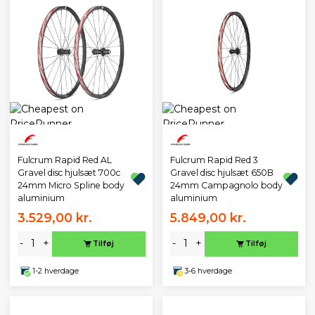
Fulcrum Rapid Red AL
Fulcrum Rapid Red 3
Gravel disc hjulsæt 700c
Gravel disc hjulsæt 650B
24mm Micro Spline body
24mm Campagnolo body
aluminium
aluminium
3.529,00 kr.
5.849,00 kr.
-
+
-
+
Tilføj
Tilføj
1-2 hverdage
3-6 hverdage