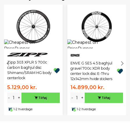
Zipp 303 XPLR S 700c
ENVE G SES 4.5 baghjul
carbon baghjul disc
gravel 700c XDR body
Shimano/SRAM HG body
center lock disc E-Thru
centerlock
12x142mm hvide stickers
5.129,00 kr.
14.899,00 kr.
-
+
-
+
Tilføj
Tilføj
1-2 hverdage
1-2 hverdage