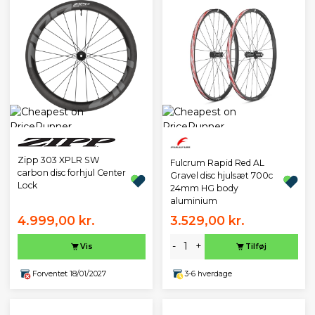
Zipp 303 XPLR SW
Fulcrum Rapid Red AL
carbon disc forhjul Center
Gravel disc hjulsæt 700c
Lock
24mm HG body
aluminium
4.999,00 kr.
3.529,00 kr.
-
+
Vis
Tilføj
Forventet 18/01/2027
3-6 hverdage