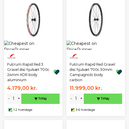
Fulcrum Rapid Red 3
Fulcrum Rapid Red Gravel
Gravel disc hjulsæt 700c
disc hjulsæt 700c 30mm
24mm XDR body
Campagnolo body
aluminium
carbon
4.179,00 kr.
11.999,00 kr.
-
+
-
+
Tilføj
Tilføj
1-2 hverdage
3-6 hverdage