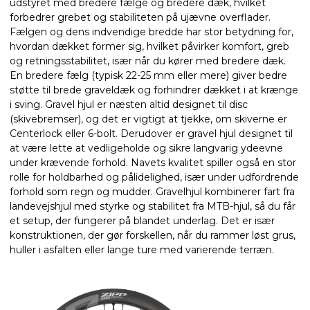
udstyret med bredere fælge og bredere dæk, hvilket
forbedrer grebet og stabiliteten på ujævne overflader.
Fælgen og dens indvendige bredde har stor betydning for,
hvordan dækket former sig, hvilket påvirker komfort, greb
og retningsstabilitet, især når du kører med bredere dæk.
En bredere fælg (typisk 22-25 mm eller mere) giver bedre
støtte til brede graveldæk og forhindrer dækket i at krænge
i sving. Gravel hjul er næsten altid designet til disc
(skivebremser), og det er vigtigt at tjekke, om skiverne er
Centerlock eller 6-bolt. Derudover er gravel hjul designet til
at være lette at vedligeholde og sikre langvarig ydeevne
under krævende forhold. Navets kvalitet spiller også en stor
rolle for holdbarhed og pålidelighed, især under udfordrende
forhold som regn og mudder. Gravelhjul kombinerer fart fra
landevejshjul med styrke og stabilitet fra MTB-hjul, så du får
et setup, der fungerer på blandet underlag. Det er især
konstruktionen, der gør forskellen, når du rammer løst grus,
huller i asfalten eller lange ture med varierende terræn.