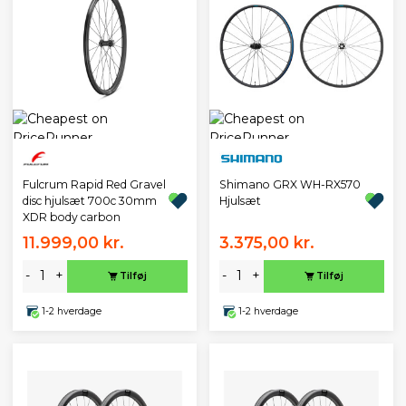
Fulcrum Rapid Red Gravel
Shimano GRX WH-RX570
disc hjulsæt 700c 30mm
Hjulsæt
XDR body carbon
11.999,00 kr.
3.375,00 kr.
-
+
-
+
Tilføj
Tilføj
1-2 hverdage
1-2 hverdage