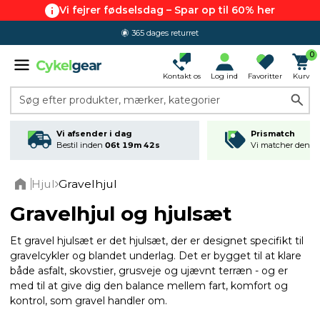
Vi fejrer fødselsdag – Spar op til 60% her
4.7 ud af 5.0
0
Kontakt os
Log ind
Favoritter
Kurv
Søg efter produkter, mærker, kategorier
Vi afsender i dag
Prismatch
Bestil inden
06t 19m 41s
Vi matcher den lav
Hjul
Gravelhjul
Home
Gravelhjul og hjulsæt
Et gravel hjulsæt er det hjulsæt, der er designet specifikt til
gravelcykler og blandet underlag. Det er bygget til at klare
både asfalt, skovstier, grusveje og ujævnt terræn - og er
med til at give dig den balance mellem fart, komfort og
kontrol, som gravel handler om.