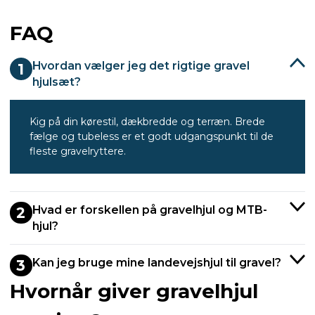
FAQ
Hvordan vælger jeg det rigtige gravel
1
hjulsæt?
Kig på din kørestil, dækbredde og terræn. Brede
fælge og tubeless er et godt udgangspunkt til de
fleste gravelryttere.
Hvad er forskellen på gravelhjul og MTB-
2
hjul?
Kan jeg bruge mine landevejshjul til gravel?
3
Hvornår giver gravelhjul