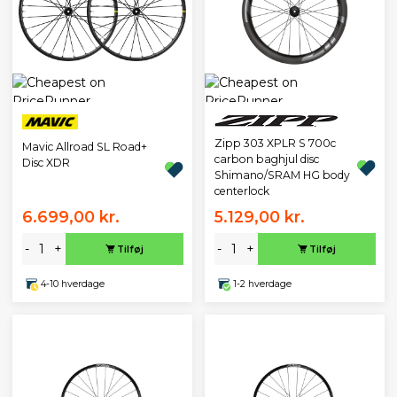
Zipp 303 XPLR S 700c
Mavic Allroad SL Road+
carbon baghjul disc
Disc XDR
Shimano/SRAM HG body
centerlock
6.699,00 kr.
5.129,00 kr.
-
+
-
+
Tilføj
Tilføj
4-10 hverdage
1-2 hverdage