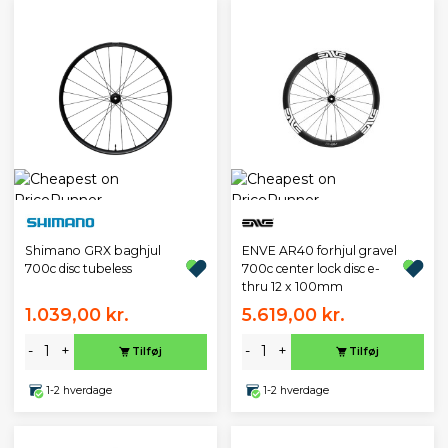
ENVE AR40 forhjul gravel
Shimano GRX baghjul
700c center lock disc e-
700c disc tubeless
thru 12 x 100mm
1.039,00 kr.
5.619,00 kr.
-
+
-
+
Tilføj
Tilføj
1-2 hverdage
1-2 hverdage