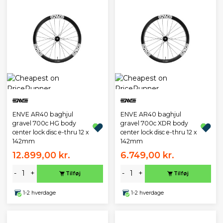
ENVE AR40 baghjul
ENVE AR40 baghjul
gravel 700c HG body
gravel 700c XDR body
center lock disc e-thru 12 x
center lock disc e-thru 12 x
142mm
142mm
12.899,00 kr.
6.749,00 kr.
-
+
-
+
Tilføj
Tilføj
1-2 hverdage
1-2 hverdage