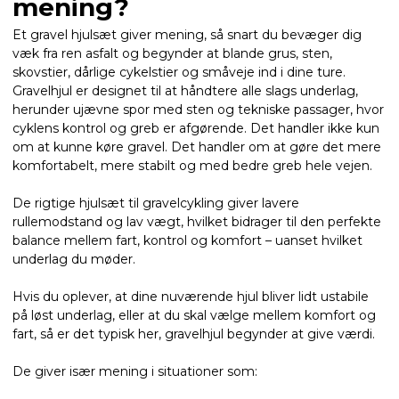
mening?
Et gravel hjulsæt giver mening, så snart du bevæger dig
væk fra ren asfalt og begynder at blande grus, sten,
skovstier, dårlige cykelstier og småveje ind i dine ture.
Gravelhjul er designet til at håndtere alle slags underlag,
herunder ujævne spor med sten og tekniske passager, hvor
cyklens kontrol og greb er afgørende. Det handler ikke kun
om at kunne køre gravel. Det handler om at gøre det mere
komfortabelt, mere stabilt og med bedre greb hele vejen.
De rigtige hjulsæt til gravelcykling giver lavere
rullemodstand og lav vægt, hvilket bidrager til den perfekte
balance mellem fart, kontrol og komfort – uanset hvilket
underlag du møder.
Hvis du oplever, at dine nuværende hjul bliver lidt ustabile
på løst underlag, eller at du skal vælge mellem komfort og
fart, så er det typisk her, gravelhjul begynder at give værdi.
De giver især mening i situationer som: