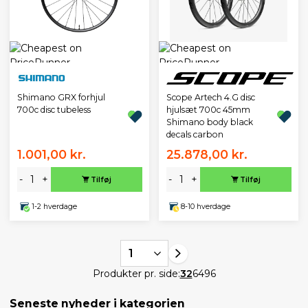
Scope Artech 4.G disc
Shimano GRX forhjul
hjulsæt 700c 45mm
700c disc tubeless
Shimano body black
decals carbon
1.001,00 kr.
25.878,00 kr.
-
+
-
+
Tilføj
Tilføj
1-2 hverdage
8-10 hverdage
1
Produkter pr. side:
32
64
96
Seneste nyheder i kategorien