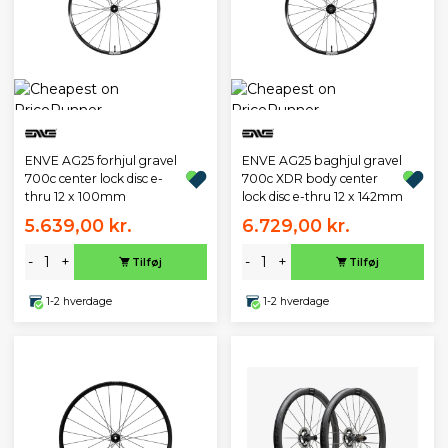
ENVE AG25 forhjul gravel
ENVE AG25 baghjul gravel
700c center lock disc e-
700c XDR body center
thru 12 x 100mm
lock disc e-thru 12 x 142mm
5.639,00 kr.
6.729,00 kr.
-
+
-
+
Tilføj
Tilføj
1-2 hverdage
1-2 hverdage