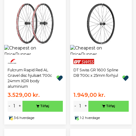
Fulcrum Rapid Red AL
DT Swiss GR 1600 Spline
Gravel disc hjulsæt 700c
DB 700c x 25mm forhjul
24mm XDR body
aluminium
3.529,00 kr.
1.949,00 kr.
-
+
-
+
Tilføj
Tilføj
3-6 hverdage
1-2 hverdage