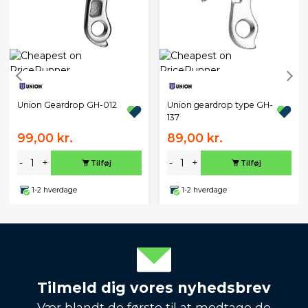
Union Geardrop GH-012
Union geardrop type GH-
137
99,00 kr.
89,00 kr.
-
+
-
+
Tilføj
Tilføj
1-2 hverdage
1-2 hverdage
Tilmeld dig vores nyhedsbrev
Vær blandt de første til at modtage de