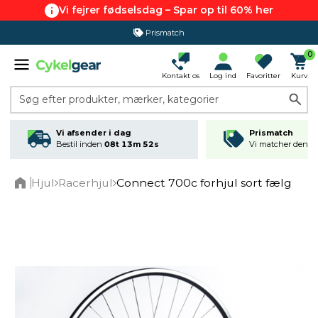
Vi fejrer fødselsdag – Spar op til 60% her
Prismatch
365 dages returret
0
Kontakt os
Log ind
Favoritter
Kurv
Søg efter produkter, mærker, kategorier
Vi afsender i dag
Prismatch
Bestil inden
08t 13m 52s
Vi matcher den lav
Hjul
Racerhjul
Connect 700c forhjul sort fælg
Home