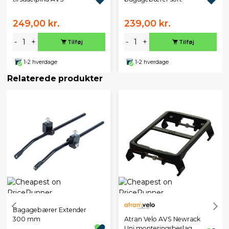
249,00 kr.
239,00 kr.
-
+
-
+
Tilføj
Tilføj
1-2 hverdage
1-2 hverdage
Relaterede produkter
Bagagebærer Extender
Atran Velo AVS Newrack
300 mm
Uni monteringsbeslag