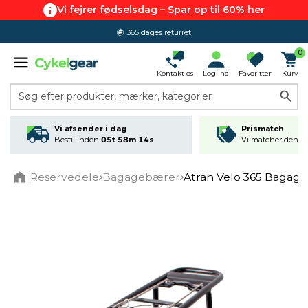
Vi fejrer fødselsdag – Spar op til 60% her
365 dages returret
0
Kontakt os
Log ind
Favoritter
Kurv
Søg efter produkter, mærker, kategorier
Vi afsender i dag
Prismatch
Bestil inden
05t 58m 14s
Vi matcher den lav
Reservedele
Bagagebærer
Atran Velo 365 Bagag
Home