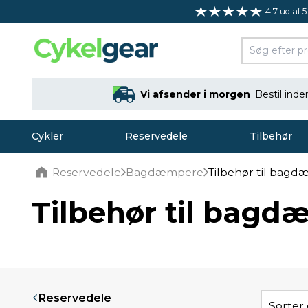
4.7 ud af 5
Vi afsender i morgen
Bestil ind
Cykler
Reservedele
Tilbehør
Reservedele
Bagdæmpere
Tilbehør til bag
Home
Tilbehør til bag
Reservedele
Sorter 