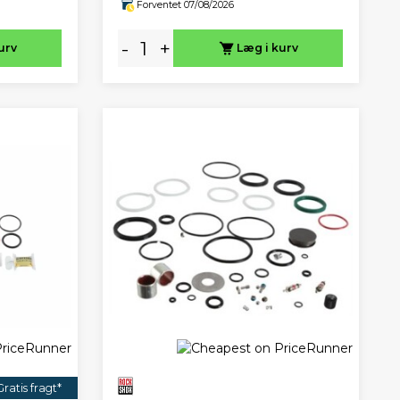
Forventet 07/08/2026
-
+
urv
Læg i kurv
Gratis fragt*