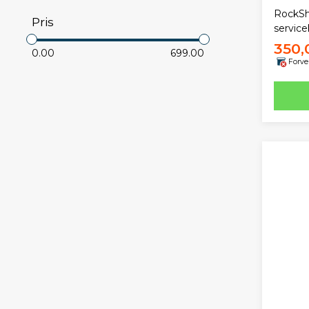
RockSh
Pris
service
350,
0.00
699.00
Forve