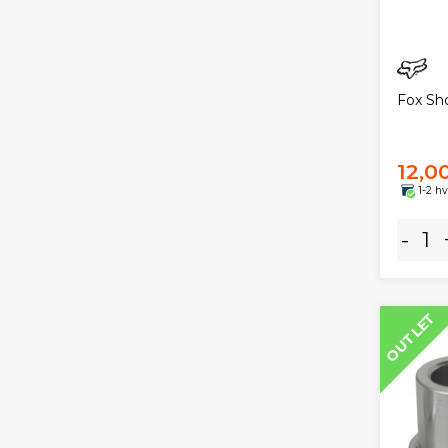
Fox Sho
12,00
1-2 h
-
OUTLET