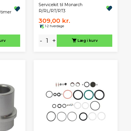
Servicekit til Monarch
R/RL/RT/RT3
 timer
309,00 kr.
1-2 hverdage
-
+
urv
Læg i kurv