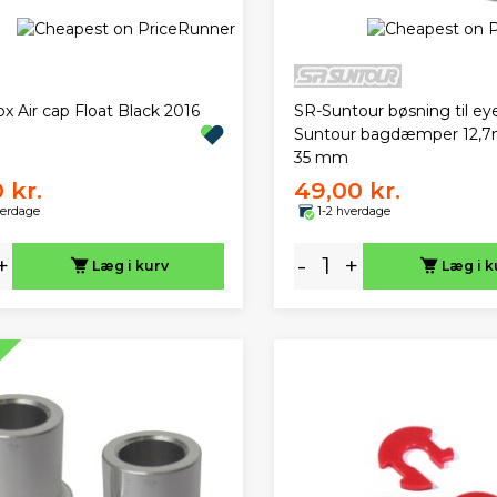
x Air cap Float Black 2016
SR-Suntour bøsning til ey
Suntour bagdæmper 12,
35 mm
 kr.
49,00 kr.
verdage
1-2 hverdage
+
-
+
Læg i kurv
Læg i k