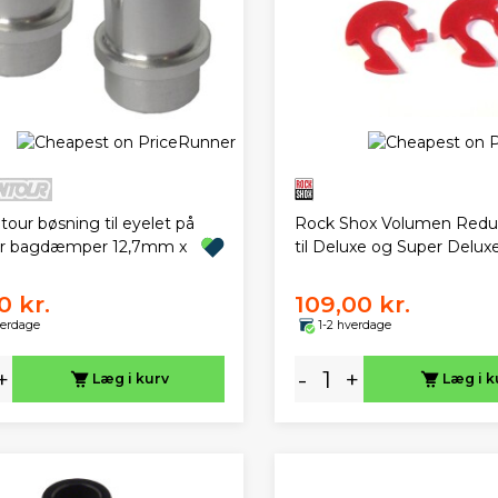
our bøsning til eyelet på
Rock Shox Volumen Reduc
ur bagdæmper 12,7mm x
til Deluxe og Super Delux
0 kr.
109,00 kr.
verdage
1-2 hverdage
+
-
+
Læg i kurv
Læg i k