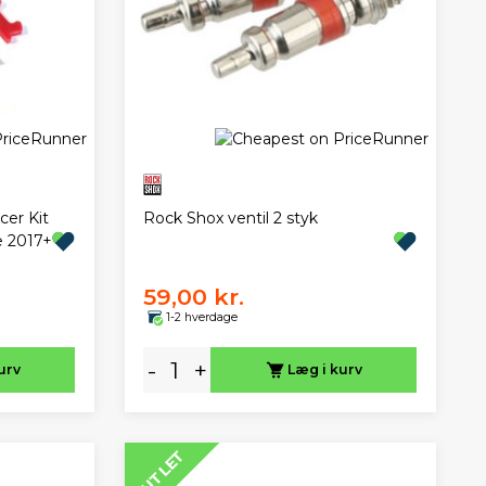
er Kit
Rock Shox ventil 2 styk
e 2017+
59,00 kr.
1-2 hverdage
-
+
urv
Læg i kurv
OUTLET