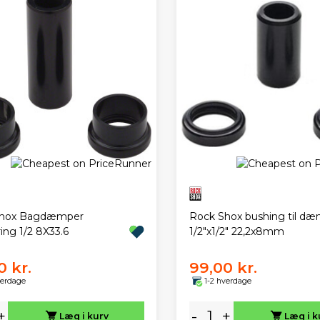
Shox Bagdæmper
Rock Shox bushing til d
ing 1/2 8X33.6
1/2"x1/2" 22,2x8mm
0 kr.
99,00 kr.
verdage
1-2 hverdage
+
-
+
Læg i kurv
Læg i k