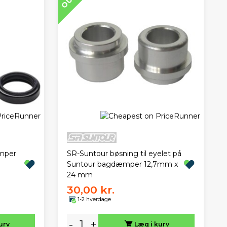
æmper
SR-Suntour bøsning til eyelet på
Suntour bagdæmper 12,7mm x
24 mm
30,00 kr.
1-2 hverdage
-
+
urv
Læg i kurv