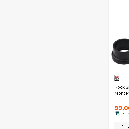
Rock 
Monter
89,0
1-2 h
-