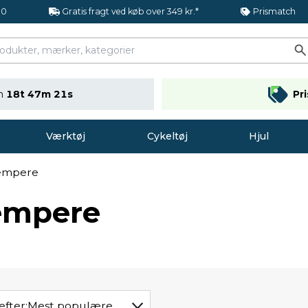
.0
Gratis fragt ved køb over 349 kr.*
Prismatch
en
18t 47m 20s
Pr
Værktøj
Cykeltøj
Hjul
dæmpere
dæmpere
efter:
Mest populære