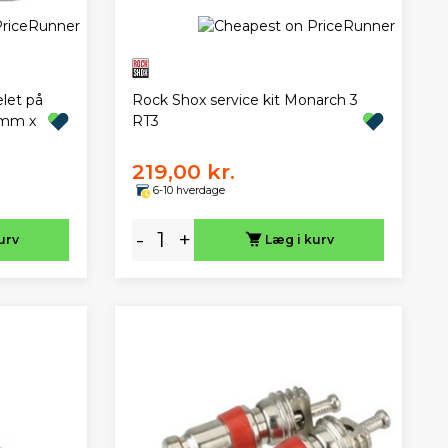
elet på
Rock Shox service kit Monarch 3
7mm x
RT3
219,00 kr.
6-10 hverdage
-
+
urv
Læg i kurv