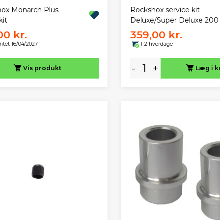
ox Monarch Plus
Rockshox service kit
kit
Deluxe/Super Deluxe 200
00 kr.
359,00 kr.
ntet 16/04/2027
1-2 hverdage
-
+
Vis
produkt
Læg i k