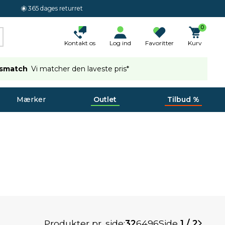
365 dages returret
0
Kontakt os
Log ind
Favoritter
Kurv
ismatch
Vi matcher den laveste pris*
Mærker
Outlet
Tilbud %
Produkter pr. side:
32
64
96
Side
1 / 2