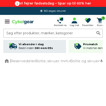
Vi fejrer fødselsdag – Spar op til 60% her
365 dages returret
0
Kontakt os
Log ind
Favoritter
Kurv
Søg efter produkter, mærker, kategorier
Vi afsender i dag
Prismatch
Bestil inden
06t 44m 09s
Vi matcher den lav
Reservedele
Bolte, skruer mm.
Bolte og skruer
Mø
Home