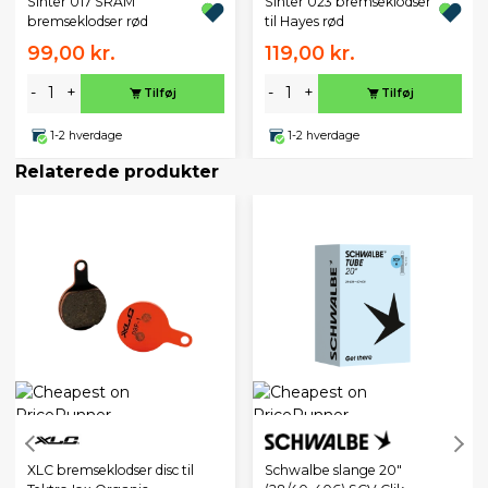
Sinter 017 SRAM
Sinter 023 bremseklodser
bremseklodser rød
til Hayes rød
99,00 kr.
119,00 kr.
-
+
-
+
Tilføj
Tilføj
1-2 hverdage
1-2 hverdage
Relaterede produkter
XLC bremseklodser disc til
Schwalbe slange 20"