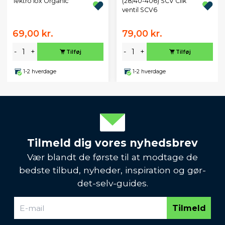
Tektro Iox Organic
(28/40-406) SCV Clik
ventil SCV6
69,00 kr.
79,00 kr.
-
+
-
+
Tilføj
Tilføj
1-2 hverdage
1-2 hverdage
Tilmeld dig vores nyhedsbrev
Vær blandt de første til at modtage de
bedste tilbud, nyheder, inspiration og gør-
det-selv-guides.
Tilmeld