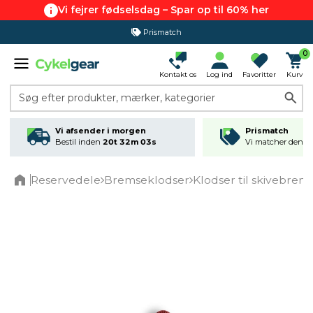
Vi fejrer fødselsdag – Spar op til 60% her
Prismatch
0
Kontakt os
Log ind
Favoritter
Kurv
Søg efter produkter, mærker, kategorier
Vi afsender i morgen
Prismatch
Bestil inden
20t 32m 03s
Vi matcher den lav
Reservedele
Bremseklodser
Klodser til skivebrem
Home