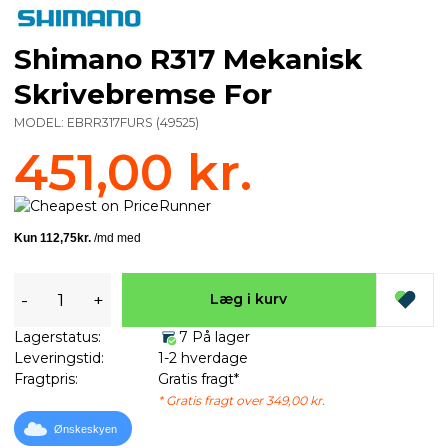
Shimano R317 Mekanisk
Skrivebremse For
MODEL:
EBRR317FURS
(
49525
)
451,00 kr.
-
+
Læg i kurv
Lagerstatus:
7 På lager
Leveringstid:
1-2 hverdage
Fragtpris:
Gratis fragt*
* Gratis fragt over 349,00 kr.
Ønskeskyen