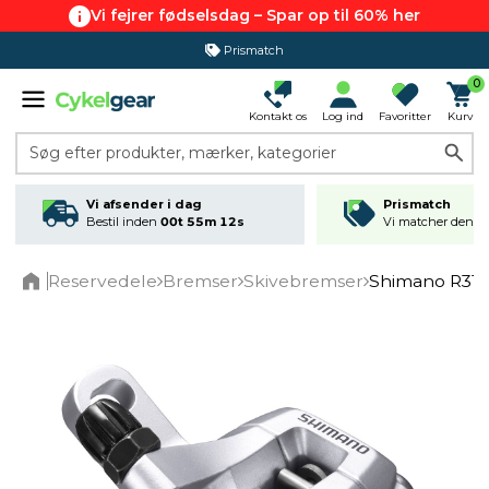
Vi fejrer fødselsdag – Spar op til 60% her
Prismatch
365 dages returret
0
Kontakt os
Log ind
Favoritter
Kurv
Søg efter produkter, mærker, kategorier
Vi afsender i dag
Prismatch
Bestil inden
00t 55m 12s
Vi matcher den lav
Reservedele
Bremser
Skivebremser
Shimano R317
Home