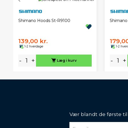
Shimano Hoods St-R9100
Shimano 
139,00 kr.
179,00
1-2 hverdage
1-2 hve
-
+
-
+
Læg i kurv
Vær blandt de første ti