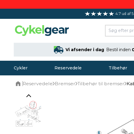
4.7 ud af 5
Vi afsender i dag
Bestil inden
Cykler
Reservedele
Tilbehør
Reservedele
Bremser
Tilbehør til bremser
Ka
Home