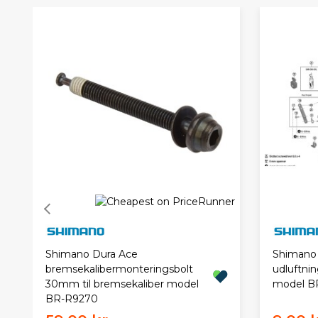
Shimano Dura Ace
Shimano 
bremsekalibermonteringsbolt
udluftnin
30mm til bremsekaliber model
model B
BR-R9270