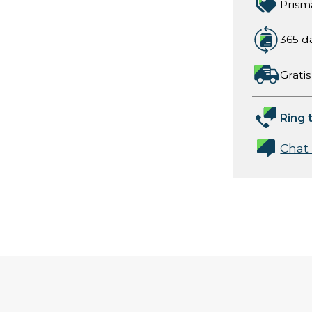
Prism
365 d
Gratis
Ring t
Chat