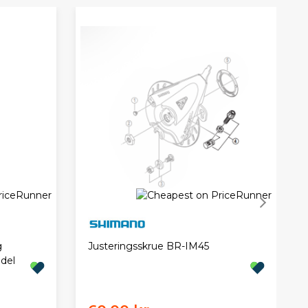
g
Justeringsskrue BR-IM45
odel