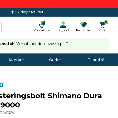
365 dages returret
0
Kontakt os
Log ind
Favoritter
Kurv
ismatch
Vi matcher den laveste pris*
Mærker
Outlet
Tilbud %
steringsbolt Shimano Dura
-9000
10
(
49296
)