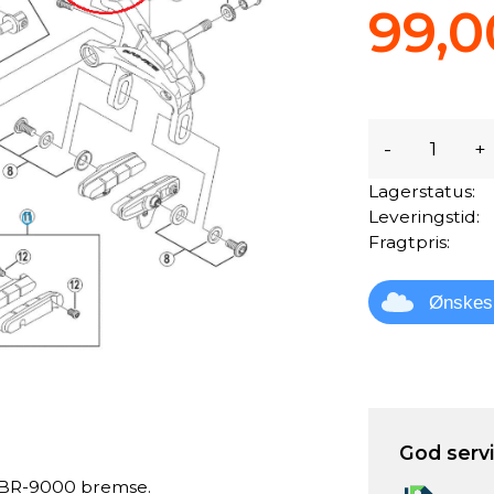
99,0
-
+
Lagerstatus:
Leveringstid:
Fragtpris:
Ønskes
God servic
e BR-9000 bremse.