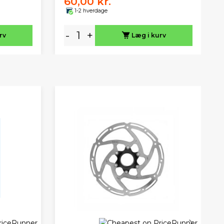
60,00 kr.
1-2 hverdage
-
+
rv
Læg i kurv