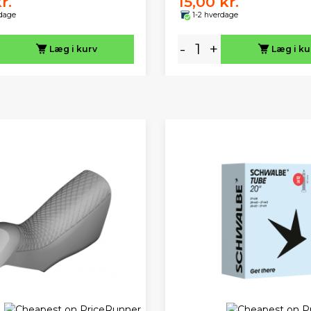
r.
15,00 kr.
rdage
1-2 hverdage
-
+
Læg i kurv
Læg i ku