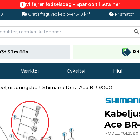
Vi fejrer fødselsdag – Spar op til 60% her
.0
Gratis fragt ved køb over 349 kr.*
Prismatch
03t 53m 00s
Pr
Værktøj
Cykeltøj
Hjul
beljusteringsbolt Shimano Dura Ace BR-9000
Kabelju
Ace BR
MODEL:
Y8L2980