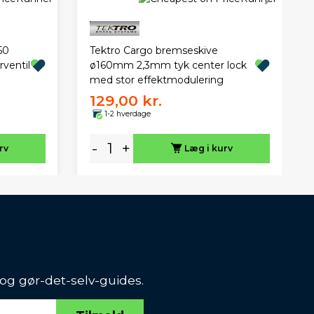
Tektro Cargo bremseskive
50
ø160mm 2,3mm tyk center lock
ventil
med stor effektmodulering
129,00 kr.
1-2 hverdage
-
+
rv
Læg i kurv
 og gør-det-selv-guides.