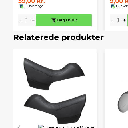
59,00 kr.
9,00 k
1-2 hverdage
1-2 hve
-
+
-
+
Læg i kurv
Relaterede produkter