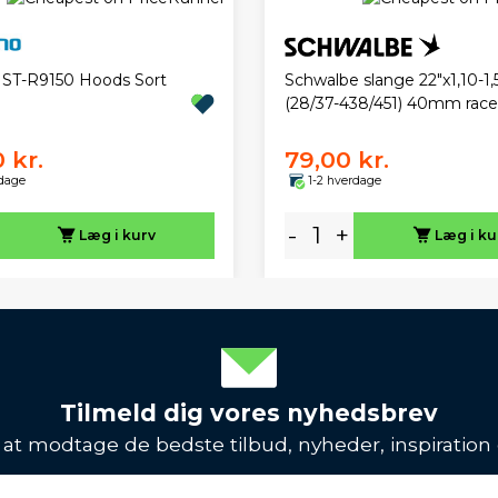
ST-R9150 Hoods Sort
Schwalbe slange 22"x1,10-1,
(28/37-438/451) 40mm racer
 kr.
79,00 kr.
rdage
1-2 hverdage
-
+
Læg i kurv
Læg i ku
Tilmeld dig vores nyhedsbrev
l at modtage de bedste tilbud, nyheder, inspiration