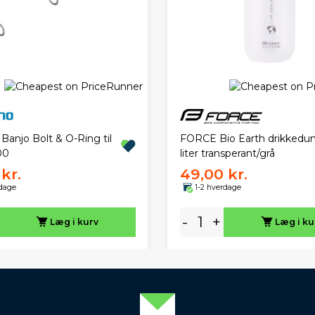
FORCE Bio Earth drikkedun
Banjo Bolt & O-Ring til
liter transperant/grå
00
kr.
49,00 kr.
rdage
1-2 hverdage
-
+
Læg i kurv
Læg i ku