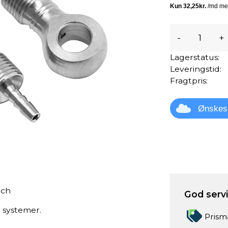
-
+
Lagerstatus:
Leveringstid:
Fragtpris:
Ønskes
tch
God servic
 systemer.
Prism