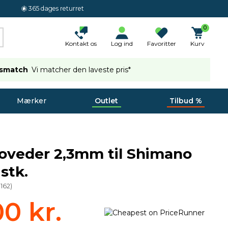
365 dages returret
0
Kontakt os
Log ind
Favoritter
Kurv
ismatch
Vi matcher den laveste pris*
Mærker
Outlet
Tilbud %
oveder 2,3mm til Shimano
stk.
0162
)
00 kr.