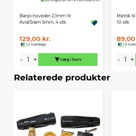
Banjo hoveder 2,1mm til
Møtrik t
Avid/Sram 5mm, 4 stk.
10 stk.
129,00 kr.
89,00 
1-2 hverdage
1-2 hve
-
+
-
+
Læg i kurv
Relaterede produkter