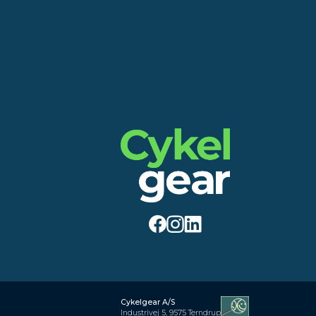
Cykelgear A/S
Industrivej 5, 9575 Terndrup