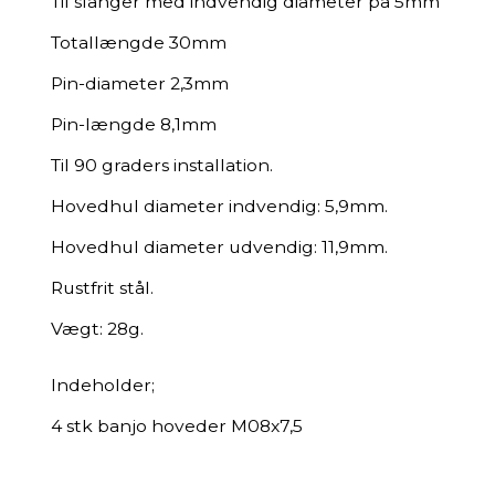
Til slanger med indvendig diameter på 5mm
Totallængde 30mm
Pin-diameter 2,3mm
Pin-længde 8,1mm
Til 90 graders installation.
Hovedhul diameter indvendig: 5,9mm.
Hovedhul diameter udvendig: 11,9mm.
Rustfrit stål.
Vægt: 28g.
Indeholder;
4 stk banjo hoveder M08x7,5