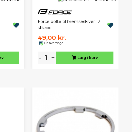
Force bolte til bremseskiver 12
stk.rød
49,00 kr.
1-2 hverdage
-
+
rv
Læg i kurv