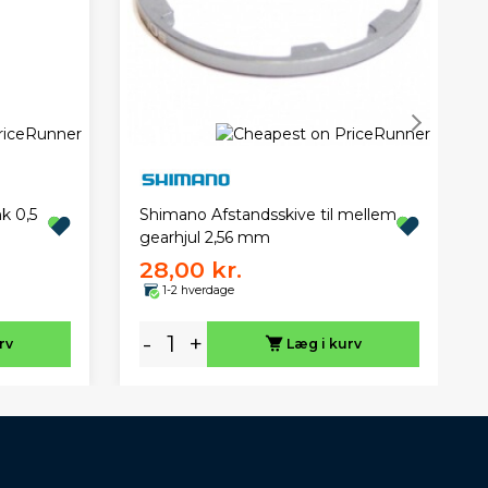
k 0,5
Shimano Afstandsskive til mellem
gearhjul 2,56 mm
28,00 kr.
1-2 hverdage
-
+
rv
Læg i kurv