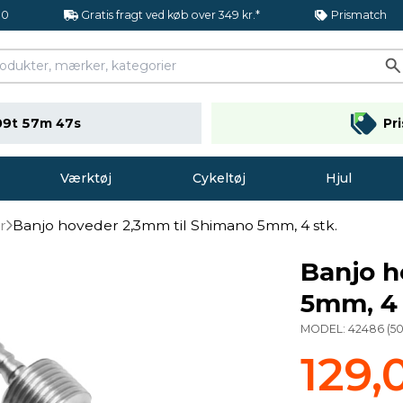
.0
Gratis fragt ved køb over 349 kr.*
Prismatch
09t 57m 47s
Pr
Værktøj
Cykeltøj
Hjul
r
Banjo hoveder 2,3mm til Shimano 5mm, 4 stk.
Banjo h
5mm, 4 
MODEL:
42486
(
5
129,