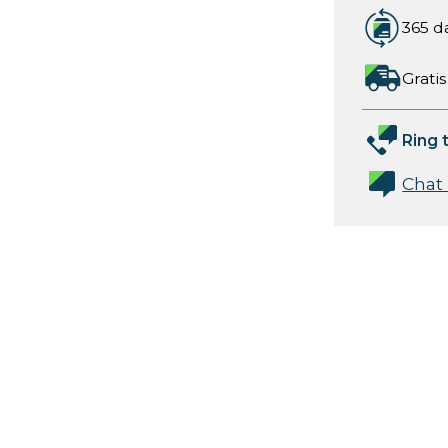
365 d
Gratis
Ring t
Chat