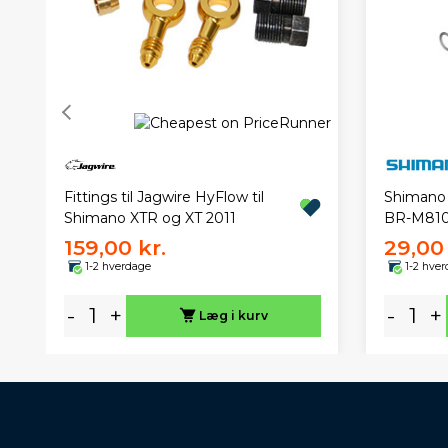
Fittings til Jagwire HyFlow til
Shimano 
Shimano XTR og XT 2011
BR-M81
159,00 kr.
29,00 
1-2 hverdage
1-2 hve
-
+
-
+
Læg i kurv