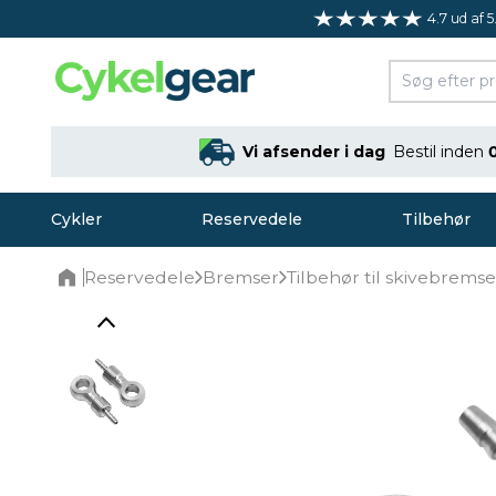
4.7 ud af 5
Vi afsender i dag
Bestil inden
Cykler
Reservedele
Tilbehør
Reservedele
Bremser
Tilbehør til skivebremse
Home