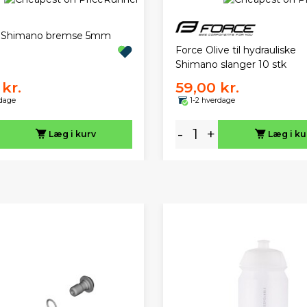
il Shimano bremse 5mm
Force Olive til hydrauliske
Shimano slanger 10 stk
kr.
59,00 kr.
rdage
1-2 hverdage
-
+
Læg i kurv
Læg i ku