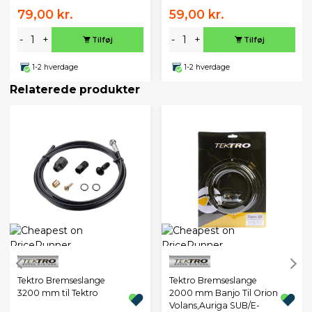
79,00 kr.
59,00 kr.
-
+
-
+
Tilføj
Tilføj
1-2 hverdage
1-2 hverdage
Relaterede produkter
Tektro Bremseslange
Tektro Bremseslange
3200 mm til Tektro
2000 mm Banjo Til Orion
Volans,Auriga SUB/E-