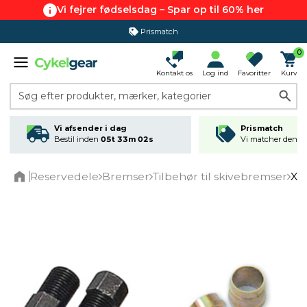
Vi fejrer fødselsdag – Spar op til 60% her
Prismatch
365 dages returret
0
Kontakt os
Log ind
Favoritter
Kurv
Søg efter produkter, mærker, kategorier
Vi afsender i dag
Prismatch
Bestil inden
05t 33m 01s
Vi matcher den lav
Reservedele
Bremser
Tilbehør til skivebremser
XL
Home