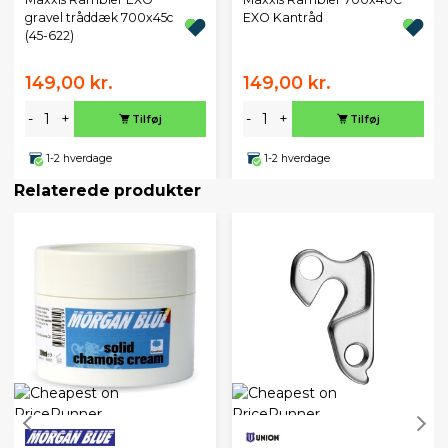
gravel tråddæk 700x45c
EXO Kantråd
(45-622)
149,00 kr.
149,00 kr.
-
+
-
+
Tilføj
Tilføj
1-2 hverdage
1-2 hverdage
Relaterede produkter