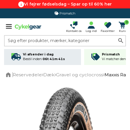
Vi fejrer fødselsdag – Spar op til 60% her
Prismatch
0
Kontakt os
Log ind
Favoritter
Kurv
Søg efter produkter, mærker, kategorier
Vi afsender i dag
Prismatch
Bestil inden
06t 41m 41s
Vi matcher den lav
Reservedele
Dæk
Gravel og cyclocross
Maxxis Ra
Home