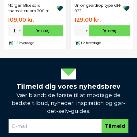
Morgan Blue solid
Union geardrop type GH-
chamois cream 200 ml
022
109,00 kr.
129,00 kr.
-
+
-
+
Tilføj
Tilføj
1-2 hverdage
1-2 hverdage
Tilmeld dig vores nyhedsbrev
Vær blandt de første til at modtage de
bedste tilbud, nyheder, inspiration og gør-
det-selv-guides.
Tilmeld