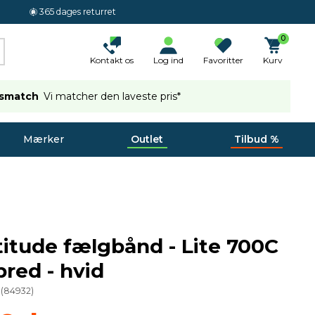
365 dages returret
0
Kontakt os
Log ind
Favoritter
Kurv
ismatch
Vi matcher den laveste pris*
Mærker
Outlet
Tilbud %
titude fælgbånd - Lite 700C
red - hvid
(
84932
)