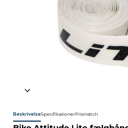
Beskrivelse
Specifikationer
Prismatch
Bike Attitude Lite fælgbånd 