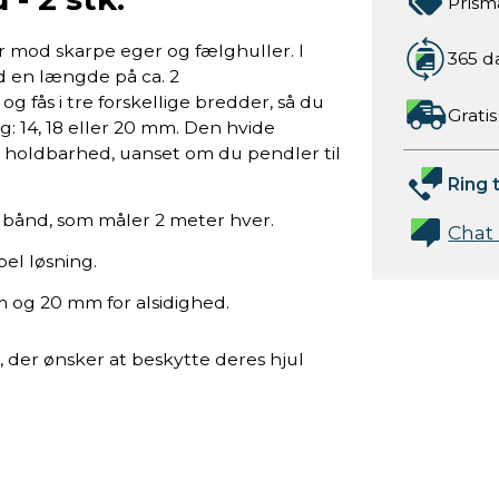
Prism
r mod skarpe eger og fælghuller. I
365 d
d en længde på ca. 2
 fås i tre forskellige bredder, så du
Gratis
g: 14, 18 eller 20 mm. Den hvide
d holdbarhed, uanset om du pendler til
Ring t
bånd, som måler 2 meter hver.
Chat
bel løsning.
m og 20 mm for alsidighed.
, der ønsker at beskytte deres hjul