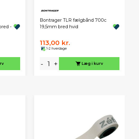
Bontrager TLR fælgbånd 700c
red -
19,5mm bred hvid
113,00 kr.
1-2 hverdage
-
+
rv
Læg i kurv