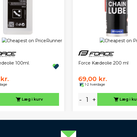
deolie 100ml.
Force Kædeolie 200 ml
kr.
69,00 kr.
rdage
1-2 hverdage
-
+
Læg i kurv
Læg i ku