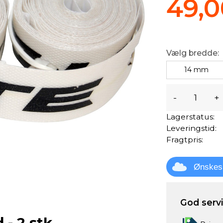
49,0
Vælg bredde:
14 mm
-
+
Lagerstatus:
Leveringstid:
Fragtpris:
Ønskes
God servic
- 2 stk.