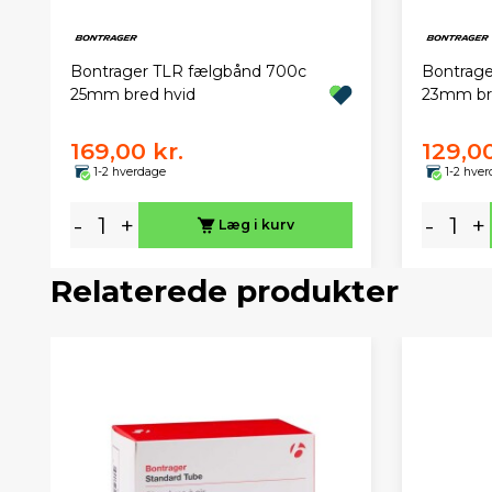
Bontrager TLR fælgbånd 700c
Bontrage
25mm bred hvid
23mm br
169,00 kr.
129,00
1-2 hverdage
1-2 hve
-
+
-
+
Læg i kurv
Relaterede produkter