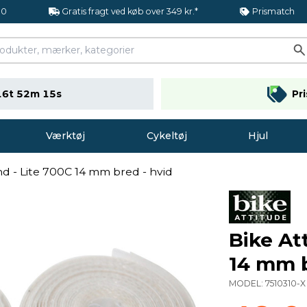
.0
Gratis fragt ved køb over 349 kr.*
Prismatch
16t 52m 14s
Pr
Værktøj
Cykeltøj
Hjul
d - Lite 700C 14 mm bred - hvid
Bike At
14 mm b
MODEL:
7510310-X