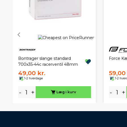
Force Kæ
Bontrager slange standard
700x35-44c racerventil 48mm
49,00 kr.
59,00 
1-2 hverdage
1-2 hve
-
+
-
+
Læg i kurv