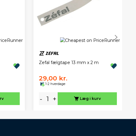
Zefal fælgtape 13 mm x 2 m
29,00 kr.
1-2 hverdage
-
+
rv
Læg i kurv