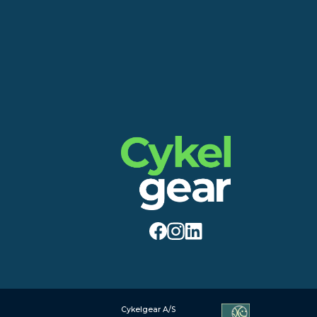
Cykelgear A/S