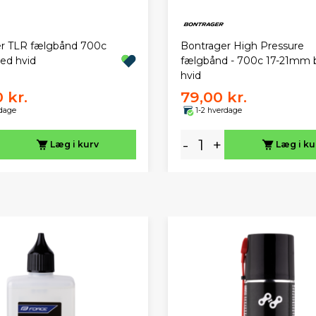
r TLR fælgbånd 700c
Bontrager High Pressure
ed hvid
fælgbånd - 700c 17-21mm b
hvid
 kr.
79,00 kr.
rdage
1-2 hverdage
-
+
Læg i kurv
Læg i ku