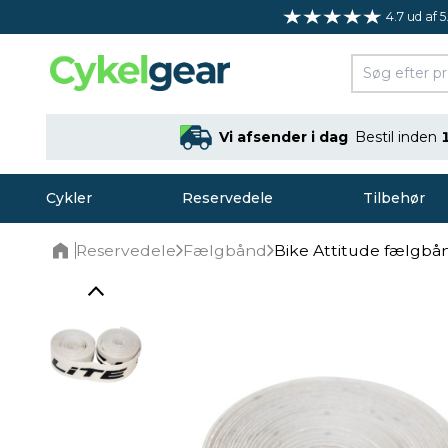
4.7 ud af 5
Vi afsender i dag
Bestil inden
Cykler
Reservedele
Tilbehør
Reservedele
Fælgbånd
Bike Attitude fælgbån
Home