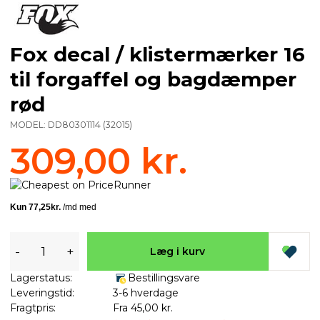
Fox decal / klistermærker 16
til forgaffel og bagdæmper
rød
MODEL:
DD80301114
(
32015
)
309,00 kr.
-
+
Læg i kurv
Lagerstatus:
Bestillingsvare
Leveringstid:
3-6 hverdage
Fragtpris:
Fra 45,00 kr.