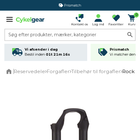
Prismatch
0
Kontakt os
Log ind
Favoritter
Kurv
Søg efter produkter, mærker, kategorier
Vi afsender i dag
Prismatch
Bestil inden
01t 21m 16s
Vi matcher den lav
Reservedele
Forgafler
Tilbehør til forgafler
Rock S
Home