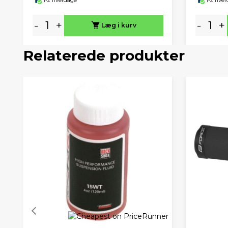
1-2 hverdage
1-2 hve
-
+
-
+
Læg i kurv
Relaterede produkter