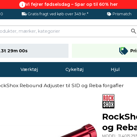
Vi fejrer fødselsdag – Spar op til 60% her
.0
Gratis fragt ved køb over 349 kr.*
Prismatch
13t 28m 59s
Pr
Værktøj
Cykeltøj
Hjul
ckShox Rebound Adjuster til SID og Reba forgafler
RockSho
og Reba
MODEL:
11 4015 2