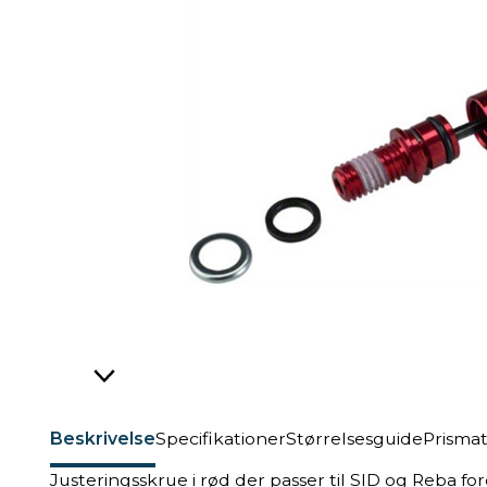
Beskrivelse
Specifikationer
Størrelsesguide
Prisma
Justeringsskrue i rød der passer til SID og Reba fo