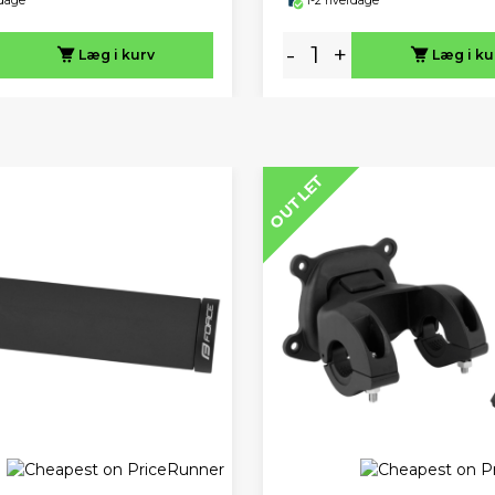
rdage
1-2 hverdage
-
+
Læg i kurv
Læg i ku
OUTLET