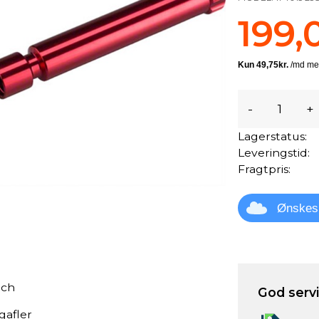
199,
-
+
Lagerstatus:
Leveringstid:
Fragtpris:
Ønskes
tch
God servic
rgafler