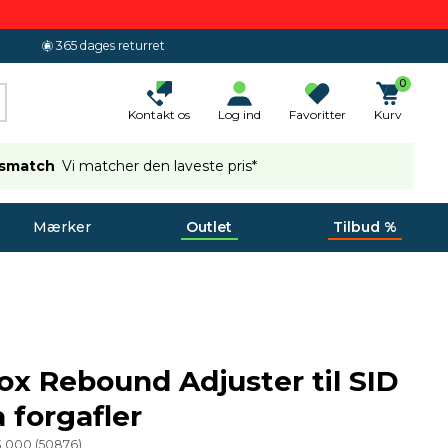
365 dages returret
0
Kontakt os
Log ind
Favoritter
Kurv
ismatch
Vi matcher den laveste pris*
Mærker
Outlet
Tilbud %
x Rebound Adjuster til SID
 forgafler
93 000
(
50876
)