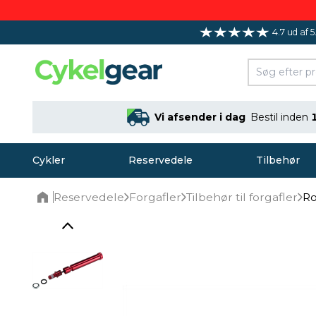
4.7 ud af 5
Vi afsender i dag
Bestil inden
Cykler
Reservedele
Tilbehør
Reservedele
Forgafler
Tilbehør til forgafler
Ro
Home