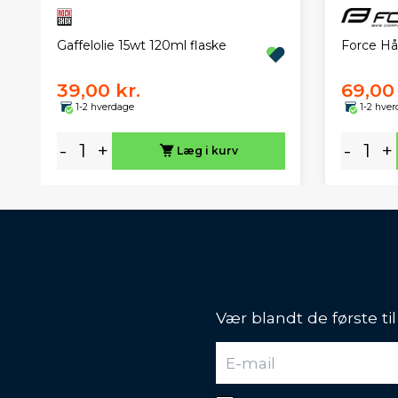
Force Hå
Gaffelolie 15wt 120ml flaske
39,00 kr.
69,00 
1-2 hverdage
1-2 hve
-
+
-
+
Læg i kurv
Vær blandt de første ti