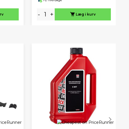
1-2 hverdage
-
+
rv
Læg i kurv