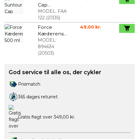
Cap
aftrækker
MODEL:
FAA
til MTB
122
(
21335
)
gafler
Force
49,00 kr.
Kæderens
500 ml
MODEL:
894634
(
20503
)
God service til alle os, der cykler
Prismatch
365 dages returret
Gratis fragt over 349,00 kr.