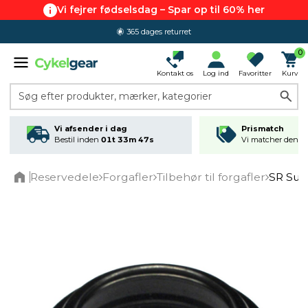
Vi fejrer fødselsdag – Spar op til 60% her
365 dages returret
0
Kontakt os
Log ind
Favoritter
Kurv
Søg efter produkter, mærker, kategorier
Vi afsender i dag
Prismatch
Bestil inden
01t 33m 47s
Vi matcher den lav
Reservedele
Forgafler
Tilbehør til forgafler
SR Sun
Home