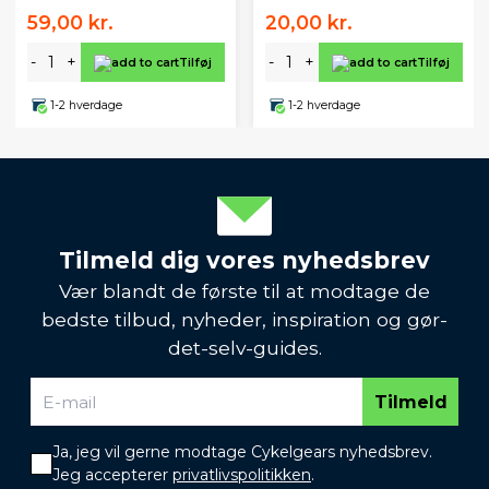
59,00 kr.
20,00 kr.
-
+
-
+
Tilføj
Tilføj
1-2 hverdage
1-2 hverdage
Tilmeld dig vores nyhedsbrev
Vær blandt de første til at modtage de
bedste tilbud, nyheder, inspiration og gør-
det-selv-guides.
Tilmeld
Ja, jeg vil gerne modtage Cykelgears nyhedsbrev.
Jeg accepterer
privatlivspolitikken
.