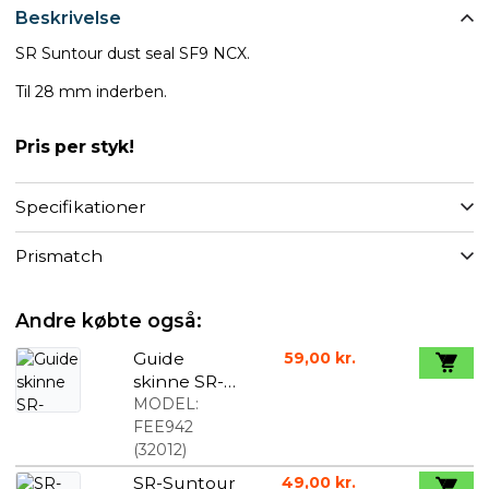
Beskrivelse
SR Suntour dust seal SF9 NCX.
Til 28 mm inderben.
Pris per styk!
Specifikationer
Prismatch
Andre købte også:
Guide
59,00 kr.
skinne SR-
Suntour for
MODEL:
SF11-XCT-V3
FEE942
(
32012
)
SR-Suntour
49,00 kr.