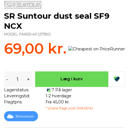
SR Suntour dust seal SF9
NCX
MODEL:
FAA125-40
(
27550
)
69,00 kr.
-
+
Læg i kurv
Lagerstatus:
7 På lager
Leveringstid:
1-2 hverdage
Fragtpris:
Fra 45,00 kr.
* Gratis fragt over 349,00 kr.
Ønskeskyen