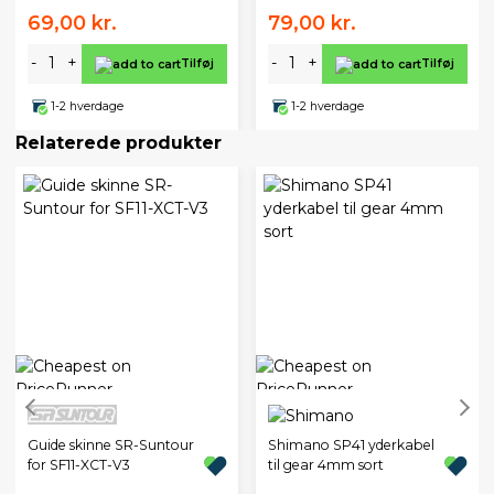
69,00 kr.
79,00 kr.
-
+
-
+
Tilføj
Tilføj
1-2 hverdage
1-2 hverdage
Relaterede produkter
Guide skinne SR-Suntour
Shimano SP41 yderkabel
for SF11-XCT-V3
til gear 4mm sort