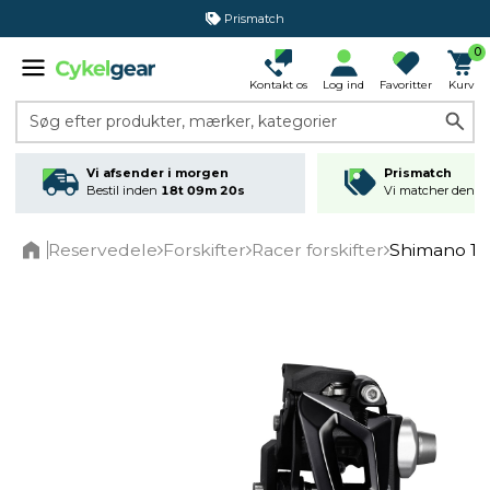
Prismatch
0
Kontakt os
Log ind
Favoritter
Kurv
Søg efter produkter, mærker, kategorier
Vi afsender i morgen
Prismatch
Bestil inden
18t 09m 20s
Vi matcher den lav
Reservedele
Forskifter
Racer forskifter
Shimano 10
Home