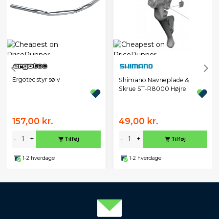
Ergotec styr sølv
Shimano Navneplade &
Skrue ST-R8000 Højre
157,00 kr.
49,00 kr.
-
+
-
+
Tilføj
Tilføj
1-2 hverdage
1-2 hverdage