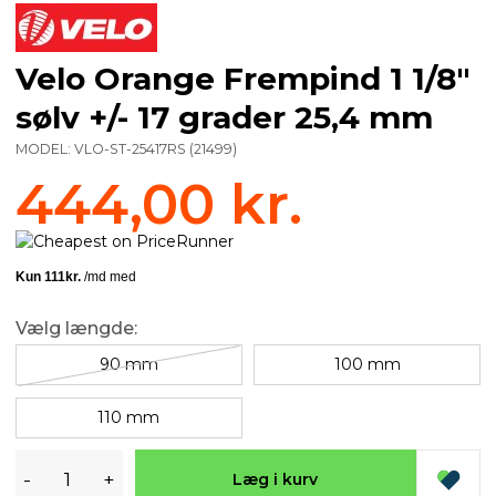
Velo Orange Frempind 1 1/8"
sølv +/- 17 grader 25,4 mm
MODEL:
VLO-ST-25417RS
(
21499
)
444,00 kr.
Vælg længde:
90 mm
100 mm
110 mm
-
+
Læg i kurv