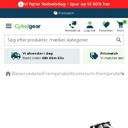
Vi fejrer fødselsdag – Spar op til 60% her
Prismatch
0
Kontakt os
Log ind
Favoritter
Kurv
Søg efter produkter, mærker, kategorier
Vi afsender i dag
Prismatch
Bestil inden
08t 05m 53s
Vi matcher den lav
Reservedele
Frempinde
Aluminium-frempinde
Ve
Home