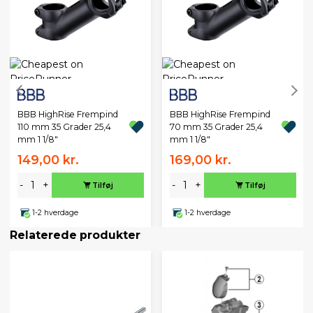
BBB HighRise Frempind
BBB HighRise Frempind
110 mm 35 Grader 25,4
70 mm 35 Grader 25,4
mm 1 1/8"
mm 1 1/8"
149,00 kr.
169,00 kr.
-
+
-
+
Tilføj
Tilføj
1-2 hverdage
1-2 hverdage
Relaterede produkter