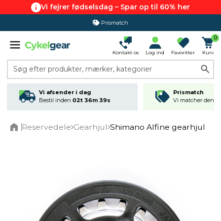
Vi fejrer fødselsdag – Spar op til 60% her
Prismatch
0
Kontakt os
Log ind
Favoritter
Kurv
Søg efter produkter, mærker, kategorier
Vi afsender i dag
Prismatch
Bestil inden
02t 36m 39s
Vi matcher den lav
Reservedele
Gearhjul
Shimano Alfine gearhjul
Home