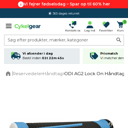
Vi fejrer fødselsdag – Spar op til 60% her
365 dages returret
0
Kontakt os
Log ind
Favoritter
Kurv
Søg efter produkter, mærker, kategorier
Vi afsender i dag
Prismatch
Bestil inden
01t 22m 45s
Vi matcher den lav
Reservedele
Håndtag
ODI AG2 Lock On Håndtag S
Home