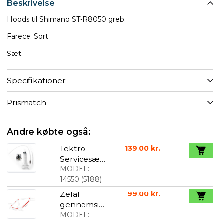
Beskrivelse
Hoods til Shimano ST-R8050 greb.
Farece: Sort
Sæt.
Specifikationer
Prismatch
Andre købte også:
Tektro
139,00 kr.
Servicesæt
til
MODEL:
skivebrems
14550
(
5188
)
er
Zefal
99,00 kr.
gennemsigt
igt
MODEL: