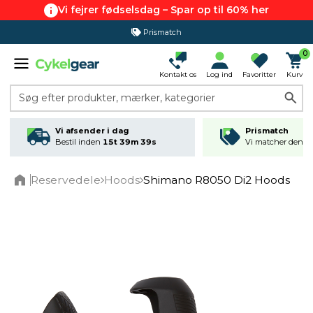
Vi fejrer fødselsdag – Spar op til 60% her
Prismatch
0
Kontakt os
Log ind
Favoritter
Kurv
Søg efter produkter, mærker, kategorier
Vi afsender i dag
Prismatch
Bestil inden
15t 39m 38s
Vi matcher den lav
Reservedele
Hoods
Shimano R8050 Di2 Hoods
Home