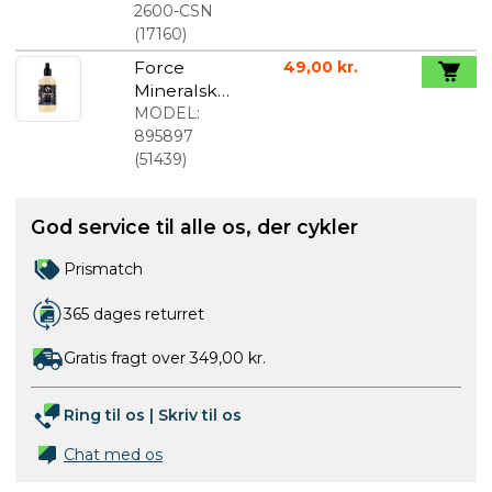
stelbeskytt
2600-CSN
else str. M
(
17160
)
Force
49,00 kr.
Mineralsk
Bremsevæs
MODEL:
ke 100 ml
895897
(
51439
)
God service til alle os, der cykler
Prismatch
365 dages returret
Gratis fragt over 349,00 kr.
Ring til os
|
Skriv til os
Chat med os