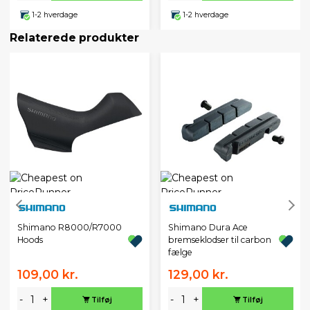
1-2 hverdage
1-2 hverdage
Relaterede produkter
Shimano R8000/R7000
Shimano Dura Ace
Hoods
bremseklodser til carbon
fælge
109,00 kr.
129,00 kr.
-
+
-
+
Tilføj
Tilføj