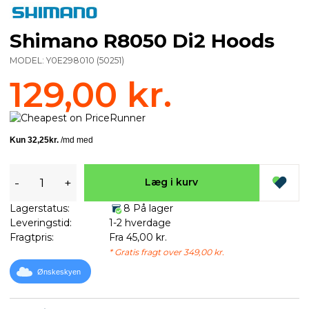
Shimano R8050 Di2 Hoods
MODEL:
Y0E298010
(
50251
)
129,00 kr.
-
+
Læg i kurv
Lagerstatus:
8 På lager
Leveringstid:
1-2 hverdage
Fragtpris:
Fra 45,00 kr.
* Gratis fragt over 349,00 kr.
Ønskeskyen