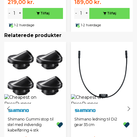
219,00 kr.
189,00 kr.
-
+
-
+
Tilføj
Tilføj
1-2 hverdage
1-2 hverdage
Relaterede produkter
Shimano Gummi stop til
Shimano ledning til Di2
stel med indvendig
gear 35 cm
kabelføring 4 stk