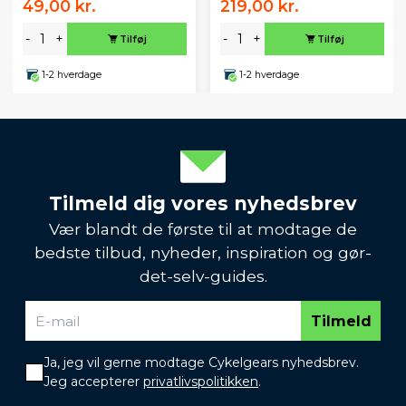
49,00 kr.
219,00 kr.
-
+
-
+
Tilføj
Tilføj
1-2 hverdage
1-2 hverdage
Tilmeld dig vores nyhedsbrev
Vær blandt de første til at modtage de
bedste tilbud, nyheder, inspiration og gør-
det-selv-guides.
Tilmeld
Ja, jeg vil gerne modtage Cykelgears nyhedsbrev.
Jeg accepterer
privatlivspolitikken
.