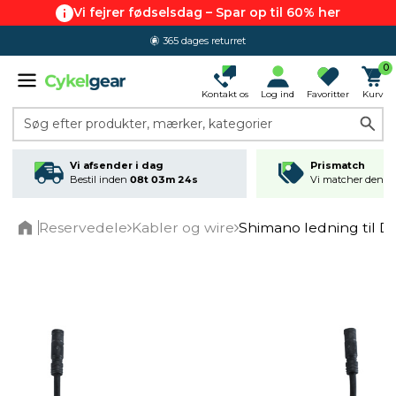
Vi fejrer fødselsdag – Spar op til 60% her
365 dages returret
0
Kontakt os
Log ind
Favoritter
Kurv
Søg efter produkter, mærker, kategorier
Vi afsender i dag
Prismatch
Bestil inden
08t 03m 23s
Vi matcher den lav
Reservedele
Kabler og wire
Shimano ledning til D
Home