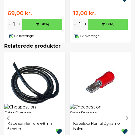
69,00 kr.
12,00 kr.
-
+
-
+
Tilføj
Tilføj
1-2 hverdage
1-2 hverdage
Relaterede produkter
Kabelsamler rulle ø8mm
Kabelsko Hun til Dynamo
5 meter
Isoleret