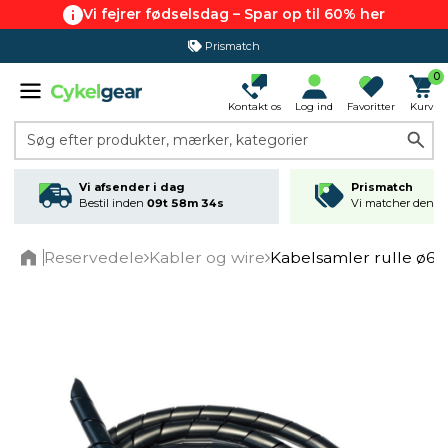
Vi fejrer fødselsdag – Spar op til 60% her
Prismatch
0
Kontakt os
Log ind
Favoritter
Kurv
Søg efter produkter, mærker, kategorier
Vi afsender i dag
Prismatch
Bestil inden
09t 58m 34s
Vi matcher den lav
Reservedele
Kabler og wire
Kabelsamler rulle ø6
Home