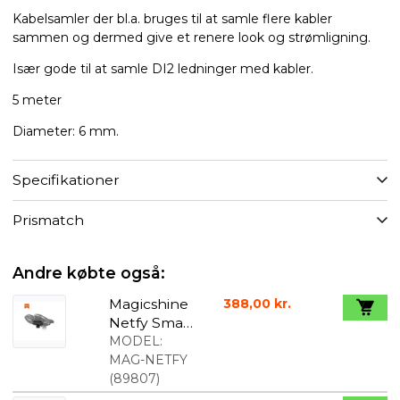
Kabelsamler der bl.a. bruges til at samle flere kabler
sammen og dermed give et renere look og strømligning.
Især gode til at samle DI2 ledninger med kabler.
5 meter
Diameter: 6 mm.
Specifikationer
Prismatch
Andre købte også:
Magicshine
388,00 kr.
Netfy Smart
Sadel
MODEL:
Mount med
MAG-NETFY
sporing sort
(
89807
)