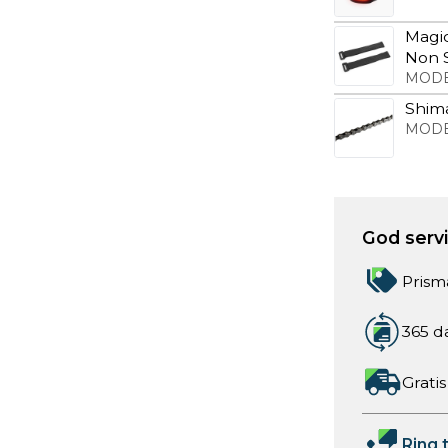
Magic
Non S
MODE
Shim
MODE
God servic
Prism
365 d
Gratis
Ring t