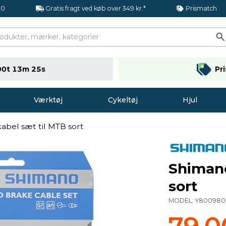
.0
Gratis fragt ved køb over 349 kr.*
Prismatch
00t 13m 24s
Pr
Værktøj
Cykeltøj
Hjul
bel sæt til MTB sort
Shimano
sort
MODEL:
Y800980