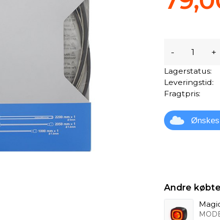
79,0
-
+
Lagerstatus:
Leveringstid:
Fragtpris:
Ønskes
Andre købte
Magi
MODE