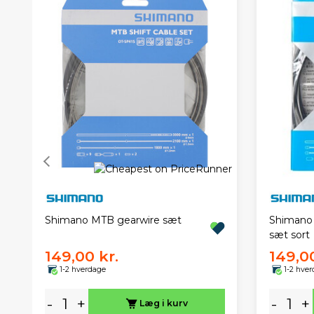
Shimano MTB gearwire sæt
Shimano
sæt sort
149,00 kr.
149,00
1-2 hverdage
1-2 hve
-
+
-
+
Læg i kurv