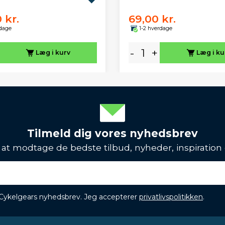
 kr.
69,00 kr.
rdage
1-2 hverdage
-
+
Læg i kurv
Læg i ku
Tilmeld dig vores nyhedsbrev
l at modtage de bedste tilbud, nyheder, inspiration
 Cykelgears nyhedsbrev. Jeg accepterer
privatlivspolitikken
.