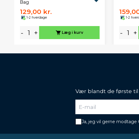
Bag
129,00 kr.
159,00
1-2 hverdage
1-2 hve
-
+
-
+
Læg i kurv
Vær blandt de første ti
Ja, jeg vil gerne modtage