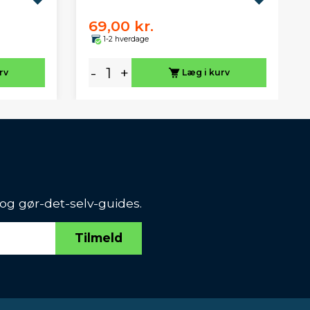
69,00 kr.
1-2 hverdage
-
+
rv
Læg i kurv
 og gør-det-selv-guides.
Tilmeld