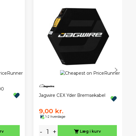
00
Jagwire CEX Yder Bremsekabel
9,00 kr.
1-2 hverdage
-
+
rv
Læg i kurv