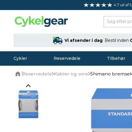
4.7 ud af 5
Vi afsender i dag
Bestil inden
Cykler
Reservedele
Tilbehør
Reservedele
Kabler og wire
Shimano bremseka
Home