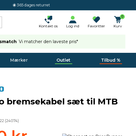
365 dages returret
0
Kontakt os
Log ind
Favoritter
Kurv
ismatch
Vi matcher den laveste pris*
Mærker
Outlet
Tilbud %
 bremsekabel sæt til MTB
22
(
24074
)