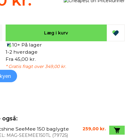
0 kr.
Læg i kurv
10+ På lager
1-2 hverdage
Fra 45,00 kr.
* Gratis fragt over 349,00 kr.
kyen
 også:
cshine SeeMee 150 baglygte
259,00 kr.
L:
MAG-SEEMEE150TL
(
79725
)