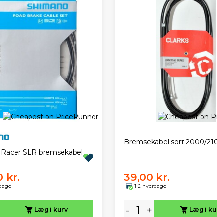
Bremsekabel sort 2000/21
 Racer SLR bremsekabel
 kr.
39,00 kr.
rdage
1-2 hverdage
-
+
Læg i kurv
Læg i ku