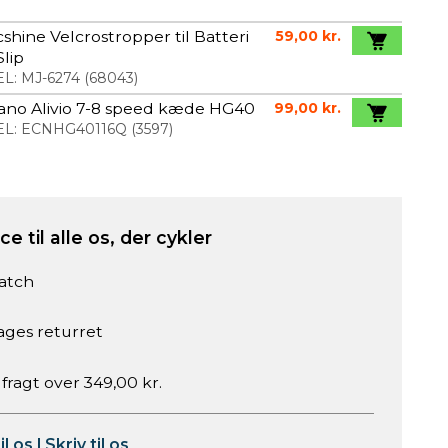
shine Velcrostropper til Batteri
59,00 kr.
lip
L:
MJ-6274
(
68043
)
ano Alivio 7-8 speed kæde HG40
99,00 kr.
L:
ECNHG40116Q
(
3597
)
e til alle os, der cykler
atch
ages returret
 fragt over 349,00 kr.
il os
|
Skriv til os