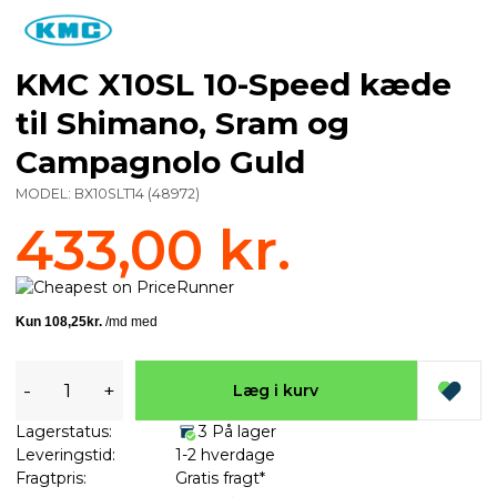
KMC X10SL 10-Speed kæde
til Shimano, Sram og
Campagnolo Guld
MODEL:
BX10SLT14
(
48972
)
433,00 kr.
-
+
Læg i kurv
Lagerstatus:
3 På lager
Leveringstid:
1-2 hverdage
Fragtpris:
Gratis fragt*