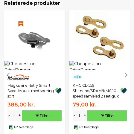
Relaterede produkter
Magicshine Netfy Smart
KMC CL-559
Sadel Mount med sporing
Shimano/SRAM/KMC 10-
sort
speed samleled 2 sæt guld
388,00 kr.
79,00 kr.
-
+
-
+
Tilføj
Tilføj
1-2 hverdage
1-2 hverdage