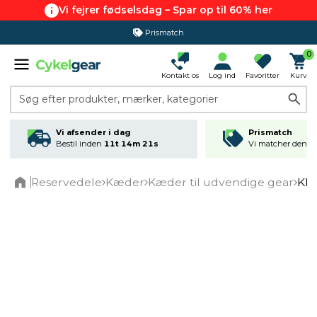
Vi fejrer fødselsdag – Spar op til 60% her
Prismatch
365 dages returret
0
Kontakt os
Log ind
Favoritter
Kurv
Søg efter produkter, mærker, kategorier
Vi afsender i dag
Prismatch
Bestil inden
11t 14m 21s
Vi matcher den lav
Reservedele
Kæder
Kæder til udvendige gear
KMC
Home