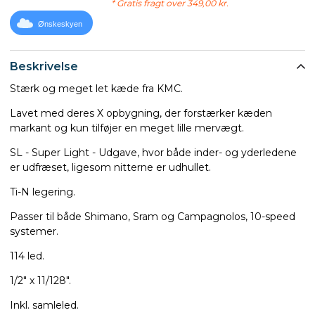
* Gratis fragt over 349,00 kr.
Ønskeskyen
Beskrivelse
Stærk og meget let kæde fra KMC.
Lavet med deres X opbygning, der forstærker kæden
markant og kun tilføjer en meget lille mervægt.
SL - Super Light - Udgave, hvor både inder- og yderledene
er udfræset, ligesom nitterne er udhullet.
Ti-N legering.
Passer til både Shimano, Sram og Campagnolos, 10-speed
systemer.
114 led.
1/2" x 11/128".
Inkl. samleled.