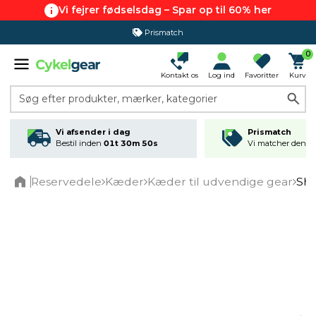
Vi fejrer fødselsdag – Spar op til 60% her
Prismatch
0
Kontakt os
Log ind
Favoritter
Kurv
Søg efter produkter, mærker, kategorier
Vi afsender i dag
Prismatch
Bestil inden
01t 30m 50s
Vi matcher den lav
Reservedele
Kæder
Kæder til udvendige gear
Shi
Home