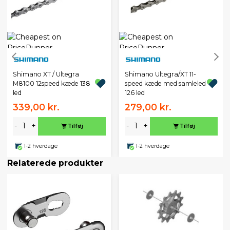
Shimano XT / Ultegra
Shimano Ultegra/XT 11-
M8100 12speed kæde 138
speed kæde med samleled
led
126 led
339,00 kr.
279,00 kr.
-
+
-
+
Tilføj
Tilføj
1-2 hverdage
1-2 hverdage
Relaterede produkter