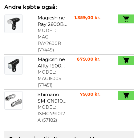
Andre købte også:
Magicshine
1.359,00 kr.
Ray 2600B
Lumen
MODEL:
Forlygte
MAG-
RAY2600B
(
77449
)
Magicshine
679,00 kr.
Allty 1500S
lumen
MODEL:
Forlygte
MAG1500S
(
77451
)
Shimano
79,00 kr.
SM-CN910-
12 samleled
MODEL:
12 speed 2
ISMCN91012
stk.
A
(
57182
)