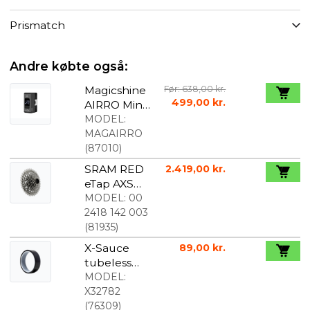
Prismatch
Andre købte også:
Magicshine
Før: 638,00 kr.
499,00 kr.
AIRRO Mini
elektrisk
MODEL:
Cykelpump
MAGAIRRO
e
(
87010
)
SRAM RED
2.419,00 kr.
eTap AXS
XG-1290 E1
MODEL:
00
kassette 12
2418 142 003
Speed 10-
(
81935
)
36T
X-Sauce
89,00 kr.
tubeless
fælgtape
MODEL:
23mmx9m
X32782
sort
(
76309
)