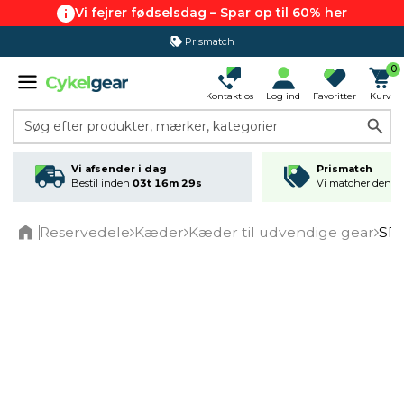
Vi fejrer fødselsdag – Spar op til 60% her
Prismatch
0
Kontakt os
Log ind
Favoritter
Kurv
Søg efter produkter, mærker, kategorier
Vi afsender i dag
Prismatch
Bestil inden
03t 16m 29s
Vi matcher den lav
Reservedele
Kæder
Kæder til udvendige gear
SRA
Home