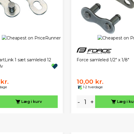
tLink 1 sæt samleled 12
Force samleled 1/2" x 1/8"
lv
kr.
10,00 kr.
rdage
1-2 hverdage
-
+
Læg i kurv
Læg i ku