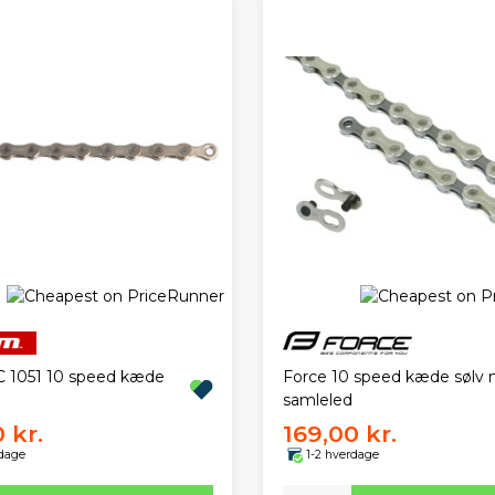
Force 10 speed kæde sølv
 1051 10 speed kæde
samleled
 kr.
169,00 kr.
rdage
1-2 hverdage