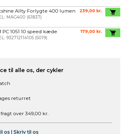
shine Allty Forlygte 400 lumen
239,00 kr.
L:
MAG400
(
61837
)
 PC 1051 10 speed kæde
179,00 kr.
L:
932712114105
(
5019
)
e til alle os, der cykler
atch
ages returret
 fragt over 349,00 kr.
il os
|
Skriv til os