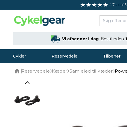
4.7 ud af 5
Vi afsender i dag
Bestil inden
Cykler
Reservedele
Tilbehør
Reservedele
Kæder
Samleled til kæder
Power
Home