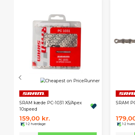
SRAM kæde PC-1031 X5/Apex
SRAM PC
10speed
159,00 kr.
179,00
1-2 hverdage
1-2 hve