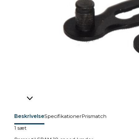
Beskrivelse
Specifikationer
Prismatch
1 sæt