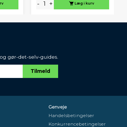
-
+
rv
Læg i kurv
 og gør-det-selv-guides.
Tilmeld
Genveje
Handelsbetingelser
Konkurrencebetingelser