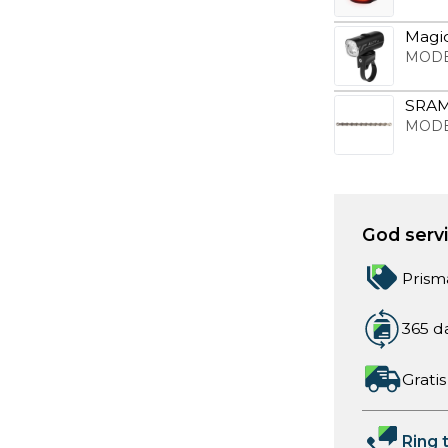
Magic
MODE
SRAM
MODE
God servic
Prism
365 d
Gratis
Ring t