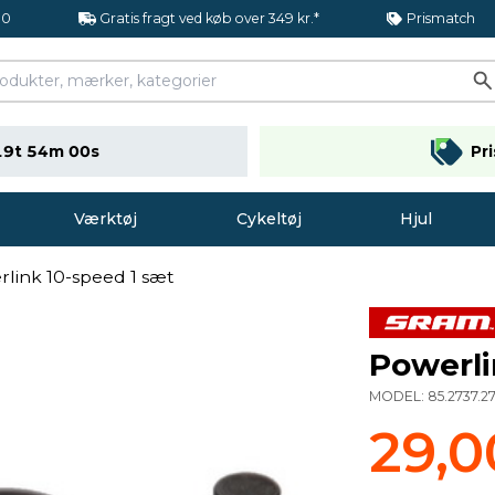
.0
Gratis fragt ved køb over 349 kr.*
Prismatch
19t 53m 59s
Pr
Værktøj
Cykeltøj
Hjul
link 10-speed 1 sæt
Powerli
MODEL:
85.2737.2
29,0