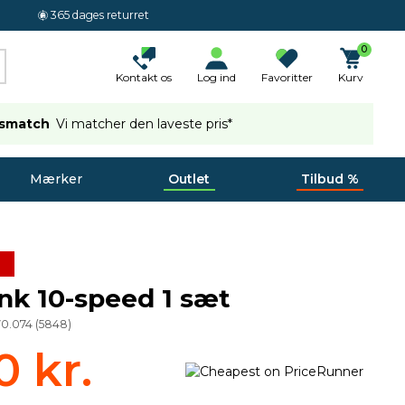
365 dages returret
0
Kontakt os
Log ind
Favoritter
Kurv
ismatch
Vi matcher den laveste pris*
Mærker
Outlet
Tilbud %
nk 10-speed 1 sæt
70.074
(
5848
)
0 kr.