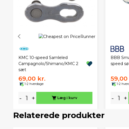
KMC 10-speed Samleled
BBB Smar
Campagnolo/Shimano/KMC 2
speed sø
sæt
69,00 kr.
59,00 
1-2 hverdage
1-2 hve
-
+
-
+
Læg i kurv
Relaterede produkter