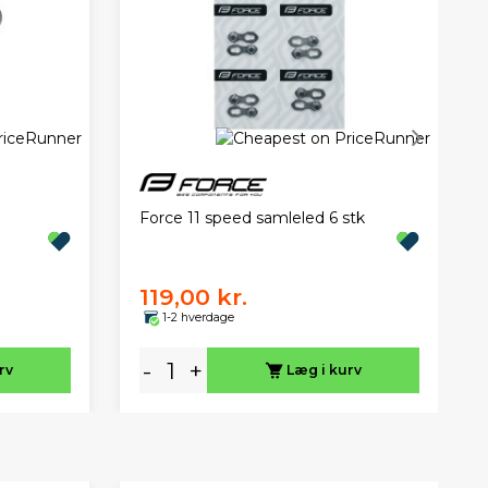
Force 11 speed samleled 6 stk
119,00 kr.
1-2 hverdage
-
+
rv
Læg i kurv