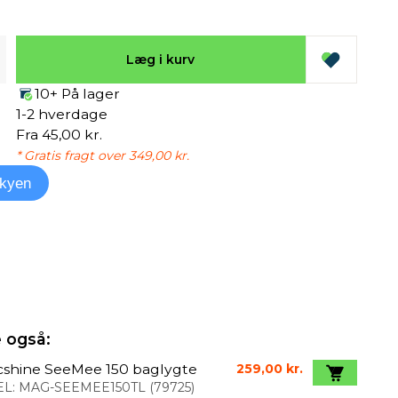
Læg i kurv
10+ På lager
1-2 hverdage
Fra 45,00 kr.
* Gratis fragt over 349,00 kr.
kyen
 også:
cshine SeeMee 150 baglygte
259,00 kr.
L:
MAG-SEEMEE150TL
(
79725
)